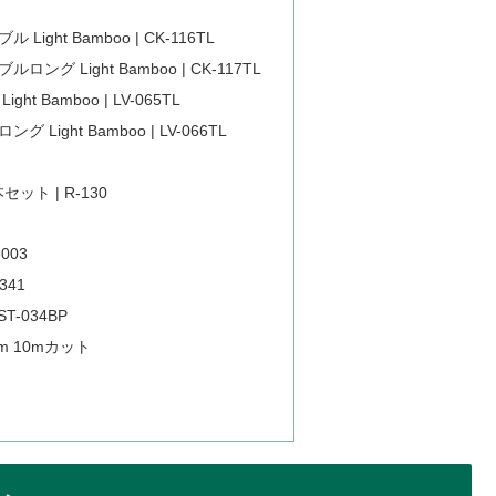
ght Bamboo | CK-116TL
 Light Bamboo | CK-117TL
 Bamboo | LV-065TL
ight Bamboo | LV-066TL
ット | R-130
003
341
T-034BP
m 10mカット