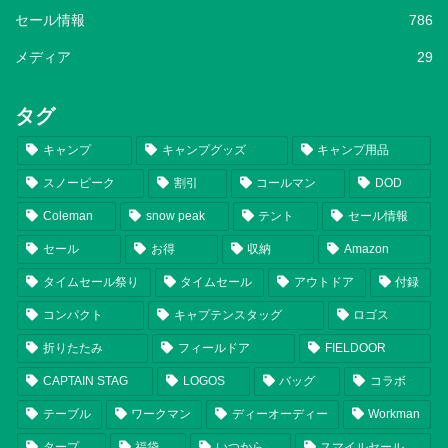
セール情報
786
メディア
29
タグ
キャンプ
キャンプグッズ
キャンプ用品
スノーピーク
割引
コールマン
DOD
Coleman
snow peak
テント
セール情報
セール
お得
収納
Amazon
タイムセール祭り
タイムセール
アウトドア
付録
コンパクト
キャプテンスタッグ
ロゴス
折りたたみ
フィールドア
FIELDOOR
CAPTAIN STAG
LOGOS
バッグ
コラボ
テーブル
ワークマン
ディーオーディー
Workman
タープ
福袋
いつから
スマイルセール