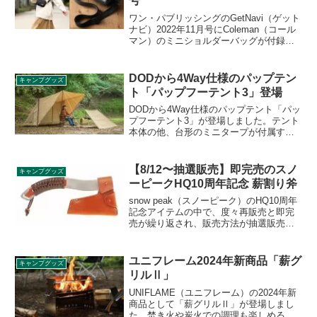
号
ワン・パブリッシングのGetNavi（ゲット
ナビ）2022年11月号にColeman（コール
マン）のミニショルダーバッグが付録と
して付きます。大容量でたっぷり収納で
きる肩掛けバッグで、大人なレザー調の
コールマンロゴがついています。詳細を
DODから4Way仕様のパップテン
キャンプグッズ
レビューします。
ト「パップフーテント3」登場
DODから4Way仕様のパップテント「パッ
プフーテント3」が登場しました。テント
本体の他、台形のミニタープが付属する
ため、ひさしや焚き火風防のように使う
ことができる他、パップフーテント3同士
の連結も可能です。詳細をレビューしま
【8/12〜抽選販売】即完売のスノ
キャンプグッズ
す。
ーピークHQ10周年記念 薪割り斧
snow peak（スノーピーク）のHQ10周年
記念アイテムの中で、度々再販売と即完
売が繰り返され、販売方法が抽選販売形
式に変更となった薪割り斧。越乃火匠久
八のOEM製品であるこの薪割り斧です
が、なぜ人気なのでしょう。詳細をレビ
ユニフレーム2024年新商品「薪グ
キャンプグッズ
ューします。
リルⅡ」
UNIFLAME（ユニフレーム）の2024年新
商品として「薪グリルⅡ」が登場しまし
た。焚き火や炭火での調理も楽しめるス