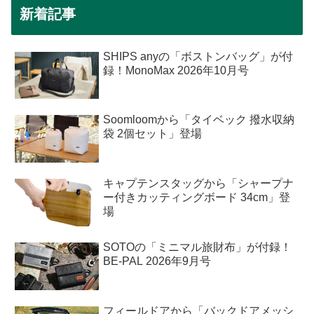
新着記事
SHIPS anyの「ボストンバッグ」が付
録！MonoMax 2026年10月号
Soomloomから「タイベック 撥水収納
袋 2個セット」登場
キャプテンスタッグから「シャープナ
ー付きカッティングボード 34cm」登
場
SOTOの「ミニマル旅財布」が付録！
BE-PAL 2026年9月号
フィールドアから「バックドアメッシ