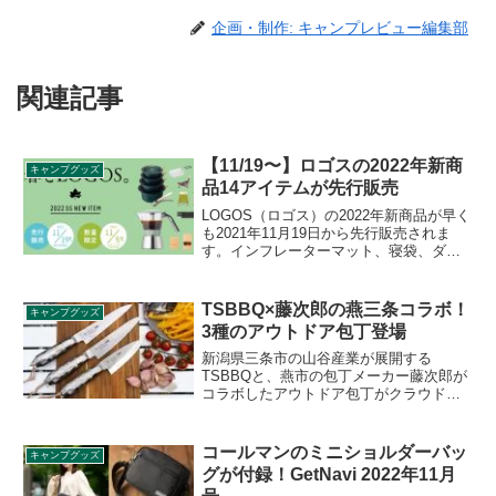
企画・制作: キャンプレビュー編集部
関連記事
【11/19〜】ロゴスの2022年新商
キャンプグッズ
品14アイテムが先行販売
LOGOS（ロゴス）の2022年新商品が早く
も2021年11月19日から先行販売されま
す。インフレーターマット、寝袋、ダッ
チポット、メスキット、スモーカー、エ
スプレッソメーカーなどが対象です。詳
細をレビューします。
TSBBQ×藤次郎の燕三条コラボ！
キャンプグッズ
3種のアウトドア包丁登場
新潟県三条市の山谷産業が展開する
TSBBQと、燕市の包丁メーカー藤次郎が
コラボしたアウトドア包丁がクラウドフ
ァンディングサービスMakuakeで販売さ
れます。キャンプなどのアウトドアで使
いやすい本格的な包丁となっており、売
コールマンのミニショルダーバッ
キャンプグッズ
り切れ必須の予感がします。詳細をレビ
グが付録！GetNavi 2022年11月
ューします。