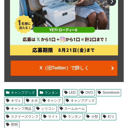
X（旧Twitter）で詳しく
キャンプグッズ
ランタン
LED
OVO
Soomloom
オヴォ
オボ
キャンプ
キャンプグッズ
キャンプ用品
シリコン
スームルーム
スクイーズランプ
ライト
ランタン
小型
灯り
照明