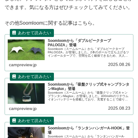
できます。気になる方はぜひチェックしてみてください。
その他Soomloomに関する記事はこちら。
Soomloomから「ダブルピークタープ
PALOOZA」登場
Soomloom（スームルーム）から「ダブルピークタープ
PALOOZA」が登場しました。2本のポールで立ち上げるツ
インポールタープで、空間を広く確保できるため、大人数
でもゆったりと過ごせます。本体素材は非常に頑丈で引き
裂きに強いオックスフォード生地を採用しています。詳細
2025.08.26
campreview.jp
をレビューします。
Soomloomから「吸盤クリップ式キャンプランタ
ンMaglux」登場
Soomloom（スームルーム）から「吸盤クリップ式キャン
プランタンMaglux」が登場しました。400mAhのリチウム
イオンバッテリーを搭載しており、充電することで繰り返
し使えるLEDランタンです。吸盤クリップとマグネットが
搭載されているので、様々な場所に取り付けることができ
2025.08.23
campreview.jp
ます。詳細をレビューします。
Soomloomから「ランタンハンガーA-HOOK」登
場
Soomloom（スームルーム）から「ランタンハンガーA-