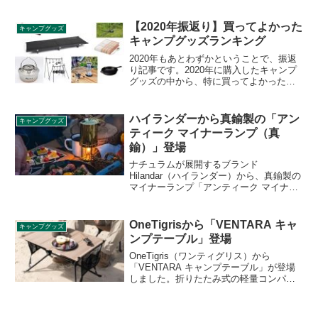
クッカーをビルドインできるゴトクとし
て使える他、取り外し可能なゴトクパー
ツで通常のゴトクとしても使えるアイテ
【2020年振返り】買ってよかった
キャンプグッズ
ムです。詳細をレビューします。
キャンプグッズランキング
2020年もあとわずかということで、振返
り記事です。2020年に購入したキャンプ
グッズの中から、特に買ってよかったア
イテムトップ5をご紹介します。（番外編
として買ったけど使わなくなってしまっ
たお蔵入りグッズもご紹介します。）
ハイランダーから真鍮製の「アン
キャンプグッズ
ティーク マイナーランプ（真
鍮）」登場
ナチュラムが展開するブランド
Hilandar（ハイランダー）から、真鍮製の
マイナーランプ「アンティーク マイナー
ランプ（真鍮）」が登場しました。アン
ティークデザインのレトロなランタン
で、2022年6月上旬発送予定となっていま
OneTigrisから「VENTARA キャ
キャンプグッズ
す。詳細をレビューします。
ンプテーブル」登場
OneTigris（ワンティグリス）から
「VENTARA キャンプテーブル」が登場
しました。折りたたみ式の軽量コンパク
トテーブルで、収納サイズは
43cm×14cm×10cm、重量は1.1kgとなっ
ており、非常にコンパクトに持ち運ぶこ