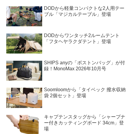
DODから軽量コンパクトな2人用テー
ブル「マジカルテーブル」登場
DODからワンタッチ2ルームテント
「フタヘヤラクダテント」登場
SHIPS anyの「ボストンバッグ」が付
録！MonoMax 2026年10月号
Soomloomから「タイベック 撥水収納
袋 2個セット」登場
キャプテンスタッグから「シャープナ
ー付きカッティングボード 34cm」登
場