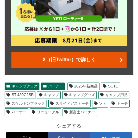
X（旧Twitter）で詳しく
キャンプグッズ
バーナー
2026年新商品
SOTO
ST-480C2SB
キャンプ
キャンプグッズ
キャンプ用品
スケルトンブラック
スライドガストーチ
ソト
トーチ
バーナー
リニューアル
新富士バーナー
シェアする