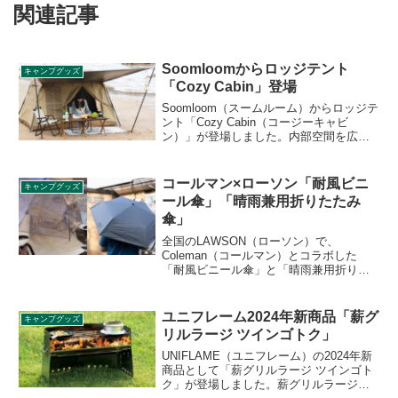
関連記事
Soomloomからロッジテント
キャンプグッズ
「Cozy Cabin」登場
Soomloom（スームルーム）からロッジテ
ント「Cozy Cabin（コージーキャビ
ン）」が登場しました。内部空間を広く
取れる小屋型のテントで、拡張タープに
よりリビングスペースを広く取れます。
正面、左側、天井部分に３箇所メッシュ
コールマン×ローソン「耐風ビニ
キャンプグッズ
窓も搭載しており、通気性も抜群です。
ール傘」「晴雨兼用折りたたみ
詳細をレビューします。
傘」
全国のLAWSON（ローソン）で、
Coleman（コールマン）とコラボした
「耐風ビニール傘」と「晴雨兼用折りた
たみ傘」が販売されます。耐風性を備え
たビニールジャンプ傘と、晴雨兼用の自
動開閉折りたたみ傘の2種類で、ローソン
ユニフレーム2024年新商品「薪グ
キャンプグッズ
標準価格はジャンプ傘が1,480円、折りた
リルラージ ツインゴトク」
たみ傘が2,980円です。詳細をレビューし
ます。
UNIFLAME（ユニフレーム）の2024年新
商品として「薪グリルラージ ツインゴト
ク」が登場しました。薪グリルラージに