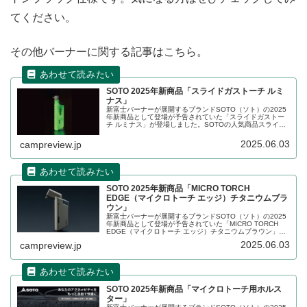
てください。
その他バーナーに関する記事はこちら。
SOTO 2025年新商品「スライドガストーチ ルミ
ナス」
新富士バーナーが展開するブランドSOTO（ソト）の2025
年新商品として登場が予告されていた「スライドガストー
チ ルミナス」が登場しました。SOTOの人気商品スライド
ガストーチの蓄光モデルで、ほのかな明るさはアウトドア
シーンの雰囲気を壊すことなく、居場所を知らせてくれま
2025.06.03
campreview.jp
す。詳細をレビューします。
SOTO 2025年新商品「MICRO TORCH
EDGE（マイクロトーチ エッジ）チタニウムブラ
ウン」
新富士バーナーが展開するブランドSOTO（ソト）の2025
年新商品として登場が予告されていた「MICRO TORCH
EDGE（マイクロトーチ エッジ）チタニウムブラウン」が
登場しました。ムダを削ぎ落としエッジの効いた造形に、
2025.06.03
campreview.jp
落ち着きのあるマットブラウンカラーの装いを纏ったマイ
クロトーチです。詳細をレビューします。
SOTO 2025年新商品「マイクロトーチ用ホルス
ター」