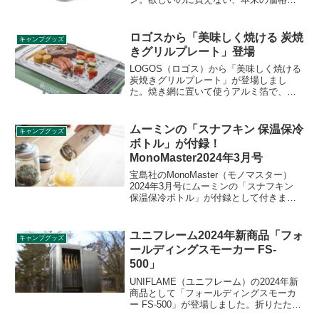
り高くなってしまってタイミングを逃し
てしまったという方もいるかと思いま
す。そんな方向けにトランギア以外のメ
ロゴスから「美味しく焼ける 炭焼
キャンプグッズ
スティンをご紹介します。
きグリルプレート」登場
LOGOS（ロゴス）から「美味しく焼ける
炭焼きグリルプレート」が登場しまし
た。焼き網に置いて使うアルミ箔で、清
潔に調理できるうえ、無数の穴が炎や煙
を通すためできあがりのおいしさは炭焼
きとほぼ同じになります。詳細をレビュ
ムーミンの「スナフキン 保温保冷
キャンプグッズ
ーします。
ボトル」が付録！
MonoMaster2024年3月号
宝島社のMonoMaster（モノマスター）
2024年3月号にムーミンの「スナフキン
保温保冷ボトル」が付録として付きま
す。真空断熱二層構造で保冷・保温がで
きるだけでなく、茶こし機能もついてい
るため、茶葉を通しにくく便利です。詳
ユニフレーム2024年新商品「フォ
キャンプグッズ
細をレビューします。
ールディングスモーカー FS-
500」
UNIFLAME（ユニフレーム）の2024年新
商品として「フォールディングスモーカ
ー FS-500」が登場しました。折りたたみ
式の本格スモーカーで、スタンドが取り