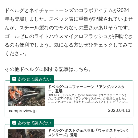
ドベルグとネイチャートーンズのコラボアイテムが2024
年も登場しました。スペック表に重量が記載されていませ
んが、スチール製なのでそれなりの重さがありそうです。
ゴールゼロのライトハウスマイクロフラッシュが搭載でき
るのも便利でしょう。気になる方はぜひチェックしてみて
ください。
その他ドベルグに関する記事はこちら。
ドベルグ×コニファーコーン 「アングルマスタ
ー」登場
DVERG（ドベルグ）とconifercone（コニファーコーン）
のコラボアイテム「アングルマスター」が登場しました。
コニファコーンの折りたたみ式コンパクトトング「アング
ルマスター」を、オイルで仕上げたドベルグ別注バージョ
ンです。詳細をレビューします。
2023.04.13
campreview.jp
ドベルグ×ポストジェネラル「ワックスキャンバ
スシリーズ」登場