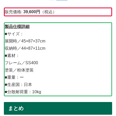
販売価格:
39,600
円
（税込）
製品仕様詳細
■サイズ：
展開時／45×87×37cm
収納時／44×87×11cm
■素材：
フレーム／SS400
塗装／粉体塗装
■重量：ー
■生産国：日本
■分散耐荷重：10kg
まとめ