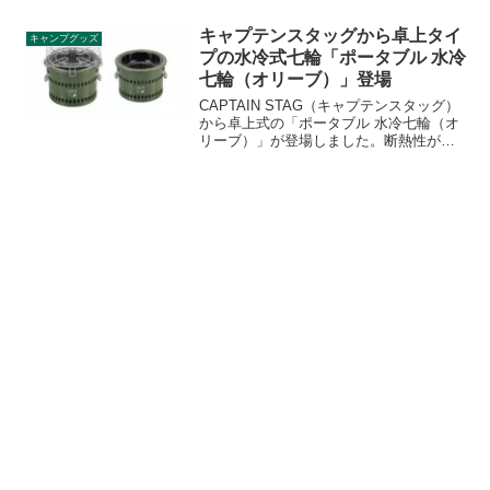
外せるため熱源を選ばず、高さがあるの
でゆっくりとした温度変化を作り出し、
キャプテンスタッグから卓上タイ
キャンプグッズ
燻製調理における失敗を防ぎます。詳細
プの水冷式七輪「ポータブル 水冷
をレビューします。
七輪（オリーブ）」登場
CAPTAIN STAG（キャプテンスタッグ）
から卓上式の「ポータブル 水冷七輪（オ
リーブ）」が登場しました。断熱性が高
い水冷式の七輪で、テーブルの上が熱く
なりにくいことが特徴です。網などの付
属品も充実しています。詳細をレビュー
します。