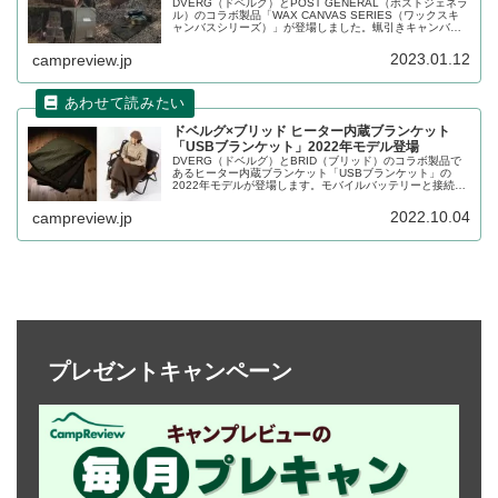
DVERG（ドベルグ）とPOST GENERAL（ポストジェネラ
ル）のコラボ製品「WAX CANVAS SERIES（ワックスキ
ャンバスシリーズ）」が登場しました。蝋引きキャンバス
生地の無骨な素材感とシックな味わいの革が際立つシリー
ズです。詳細をレビューします。
2023.01.12
campreview.jp
ドベルグ×ブリッド ヒーター内蔵ブランケット
「USBブランケット」2022年モデル登場
DVERG（ドベルグ）とBRID（ブリッド）のコラボ製品で
あるヒーター内蔵ブランケット「USBブランケット」の
2022年モデルが登場します。モバイルバッテリーと接続し
てヒーターであたたまることができるブランケットです。
詳細をレビューします。
2022.10.04
campreview.jp
プレゼントキャンペーン