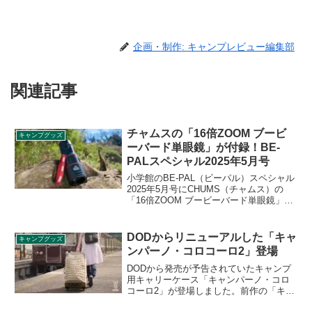
企画・制作: キャンプレビュー編集部
関連記事
チャムスの「16倍ZOOM ブービ
キャンプグッズ
ーバード単眼鏡」が付録！BE-
PALスペシャル2025年5月号
小学館のBE-PAL（ビーパル）スペシャル
2025年5月号にCHUMS（チャムス）の
「16倍ZOOM ブービーバード単眼鏡」が
付録として付きます。本体に配されたブ
ービーバードと、ロゴの入った赤いスト
ラップが目を引く、バードウォッチング
DODからリニューアルした「キャ
キャンプグッズ
にぴったりなデザインの単眼鏡です。詳
ンパーノ・コロコーロ2」登場
細をレビューします。
DODから発売が予告されていたキャンプ
用キャリーケース「キャンパーノ・コロ
コーロ2」が登場しました。前作の「キャ
ンパーノ・コロコーロ」との違いを中心