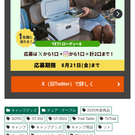
X（旧Twitter）で詳しく
キャンプグッズ
チェア・テーブル
2025年新商品
SOTO
ST-350
ST-3501
Trail Table
TriTrail
キャンプ
キャンプグッズ
キャンプ用品
ソト