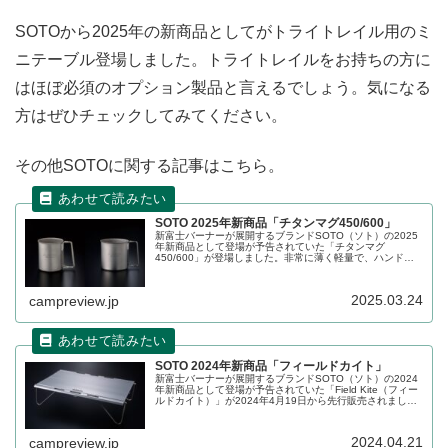
SOTOから2025年の新商品としてがトライトレイル用のミ
ニテーブル登場しました。トライトレイルをお持ちの方に
はほぼ必須のオプション製品と言えるでしょう。気になる
方はぜひチェックしてみてください。
その他SOTOに関する記事はこちら。
SOTO 2025年新商品「チタンマグ450/600」
新富士バーナーが展開するブランドSOTO（ソト）の2025
年新商品として登場が予告されていた「チタンマグ
450/600」が登場しました。非常に薄く軽量で、ハンドル
もチタン製の折りたたみ式なので、パッキング時や携行の
負担を軽減し、軽装備登山の湯沸かしやコーヒーマグとし
て最適です。詳細をレビューします。
2025.03.24
campreview.jp
SOTO 2024年新商品「フィールドカイト」
新富士バーナーが展開するブランドSOTO（ソト）の2024
年新商品として登場が予告されていた「Field Kite（フィー
ルドカイト）」が2024年4月19日から先行販売されまし
た。軽量化を図る登山者に向けた薄さ・軽さ・強度を兼ね
備えた折りたたみ式ミニテーブルです。詳細をレビューし
ます。
2024.04.21
campreview.jp