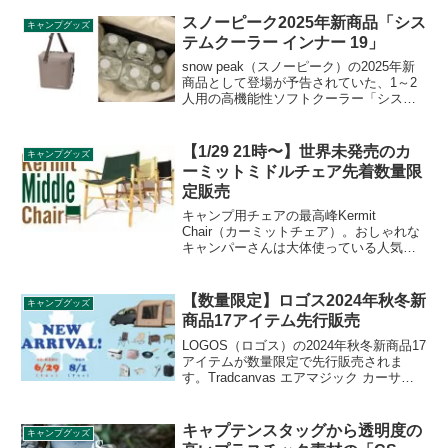
に詳細をレビューします。
スノーピーク2025年新商品「シス
キャンプグッズ
テムクーラー インナー 19」
snow peak（スノーピーク）の2025年新
商品として登場が予告されていた、1～2
人用の高機能性ソフトクーラー「システ
ムクーラー インナー 19」が2025年5月31
日に発売となりました。キャンプの1泊2
日でも氷が残るほどの高い保冷力を誇
【1/29 21時〜】世界未発売のカ
キャンプグッズ
る、ソフトタイプのクーラーです。詳細
ーミットミドルチェア先着数量限
をレビューします。
定販売
キャンプ用チェアの最高峰Kermit
Chair（カーミットチェア）。おしゃれな
キャンパーさんは大体使っている人気の
チェアですが、長らく欠品状態が続いて
いました。そんな中突然アナウンスされ
た世界未発売のカーミットミドルチェア
【数量限定】ロゴス2024年秋冬新
キャンプグッズ
が2021年1月29日21時から先着数量限定
商品17アイテム先行販売
販売されます。
LOGOS（ロゴス）の2024年秋冬新商品17
アイテムが数量限定で先行販売されま
す。Tradcanvas エアマジック カーサイ
ドルーム、Tradcanvas スウィングあぐら
チェア、LOGOS 氷点下電気冷蔵ボック
ス（AC・DC）など注目の新商品が続々登
キャプテンスタッグから透明度の
キャンプグッズ
場します。詳細をレビューします。