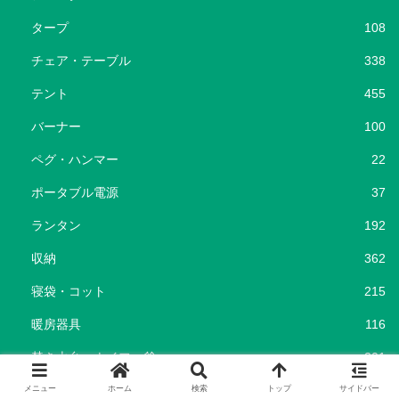
タープ
108
チェア・テーブル
338
テント
455
バーナー
100
ペグ・ハンマー
22
ポータブル電源
37
ランタン
192
収納
362
寝袋・コット
215
暖房器具
116
焚き火台・ナイフ・斧
201
キャンプ場
96
メニュー
ホーム
検索
トップ
サイドバー