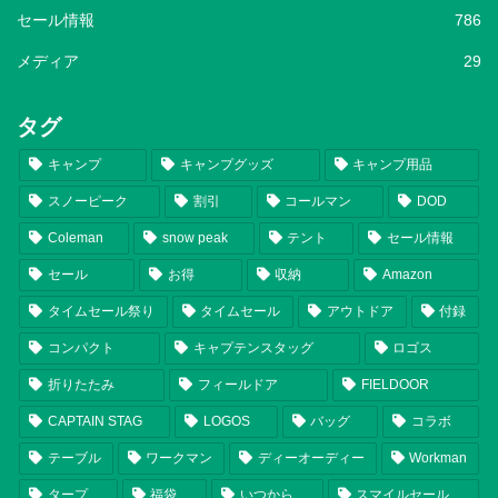
セール情報
786
メディア
29
タグ
キャンプ
キャンプグッズ
キャンプ用品
スノーピーク
割引
コールマン
DOD
Coleman
snow peak
テント
セール情報
セール
お得
収納
Amazon
タイムセール祭り
タイムセール
アウトドア
付録
コンパクト
キャプテンスタッグ
ロゴス
折りたたみ
フィールドア
FIELDOOR
CAPTAIN STAG
LOGOS
バッグ
コラボ
テーブル
ワークマン
ディーオーディー
Workman
タープ
福袋
いつから
スマイルセール