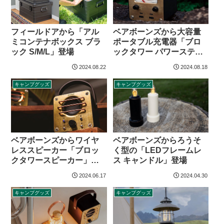
フィールドアから「アル
ベアボーンズから大容量
ミコンテナボックス ブラ
ポータブル充電器「ブロ
ック S/M/L」登場
ックタワー パワーステー
ション」登場
2024.08.22
2024.08.18
キャンプグッズ
キャンプグッズ
ベアボーンズからワイヤ
ベアボーンズからろうそ
レススピーカー「ブロッ
く型の「LEDフレームレ
クタワースピーカー」登
ス キャンドル」登場
場
2024.06.17
2024.04.30
キャンプグッズ
キャンプグッズ