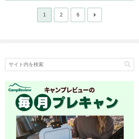
次
1
2
6
へ