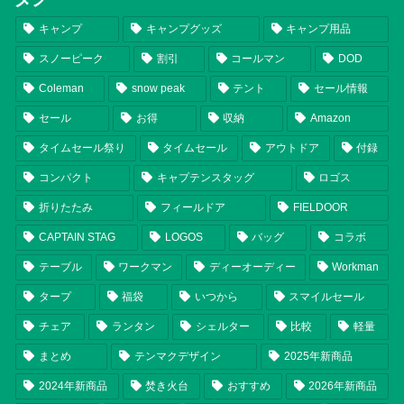
キャンプ
キャンプグッズ
キャンプ用品
スノーピーク
割引
コールマン
DOD
Coleman
snow peak
テント
セール情報
セール
お得
収納
Amazon
タイムセール祭り
タイムセール
アウトドア
付録
コンパクト
キャプテンスタッグ
ロゴス
折りたたみ
フィールドア
FIELDOOR
CAPTAIN STAG
LOGOS
バッグ
コラボ
テーブル
ワークマン
ディーオーディー
Workman
タープ
福袋
いつから
スマイルセール
チェア
ランタン
シェルター
比較
軽量
まとめ
テンマクデザイン
2025年新商品
2024年新商品
焚き火台
おすすめ
2026年新商品