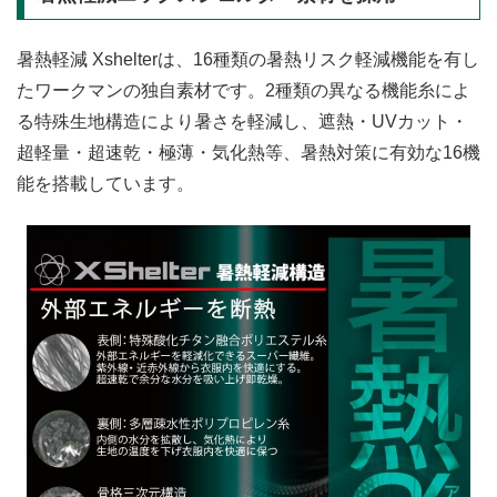
暑熱軽減 Xshelterは、16種類の暑熱リスク軽減機能を有し
たワークマンの独自素材です。2種類の異なる機能糸によ
る特殊生地構造により暑さを軽減し、遮熱・UVカット・
超軽量・超速乾・極薄・気化熱等、暑熱対策に有効な16機
能を搭載しています。