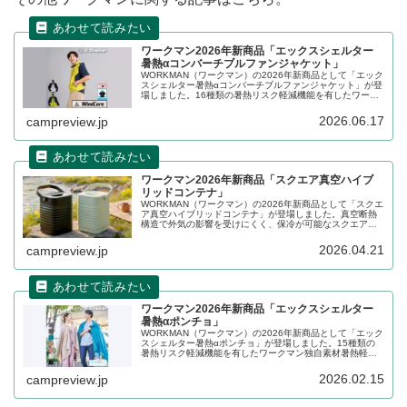
ワークマン2026年新商品「エックスシェルター
暑熱αコンバーチブルファンジャケット」
WORKMAN（ワークマン）の2026年新商品として「エック
スシェルター暑熱αコンバーチブルファンジャケット」が登
場しました。16種類の暑熱リスク軽減機能を有したワーク
マン独自素材のエックスシェルターを採用したファンウエ
アで、風がパンツのメッシュを抜けて涼しく快適になりま
2026.06.17
campreview.jp
す。詳細をレビューします。
ワークマン2026年新商品「スクエア真空ハイブ
リッドコンテナ」
WORKMAN（ワークマン）の2026年新商品として「スクエ
ア真空ハイブリッドコンテナ」が登場しました。真空断熱
構造で外気の影響を受けにくく、保冷が可能なスクエア形
状のハイブリッドコンテナの、2026年モデルが登場しま
す。容量600mlのペットボトルも収納できるようになりま
2026.04.21
campreview.jp
した。詳細をレビューします。
ワークマン2026年新商品「エックスシェルター
暑熱αポンチョ」
WORKMAN（ワークマン）の2026年新商品として「エック
スシェルター暑熱αポンチョ」が登場しました。15種類の
暑熱リスク軽減機能を有したワークマン独自素材暑熱軽減
Xshelterを採用したポンチョで、乾くときの気化冷却で生
地の温度を下げ、湿潤時の持続的な冷感を実現します。詳
2026.02.15
campreview.jp
細をレビューします。