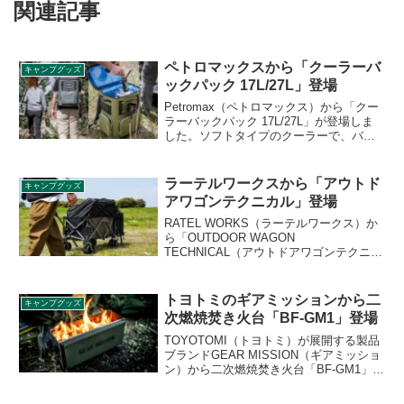
関連記事
ペトロマックスから「クーラーバ
キャンプグッズ
ックパック 17L/27L」登場
Petromax（ペトロマックス）から「クー
ラーバックパック 17L/27L」が登場しま
した。ソフトタイプのクーラーで、バッ
クパック形状となっており、背負って持
ち運びができます。17Lモデルは最大6日
間、27Lモデルは最大8日間の冷却が可能
ラーテルワークスから「アウトド
キャンプグッズ
です。詳細をレビューします。
アワゴンテクニカル」登場
RATEL WORKS（ラーテルワークス）か
ら「OUTDOOR WAGON
TECHNICAL（アウトドアワゴンテクニカ
ル）」が登場しました。旧アウトドアワ
ゴンから新たに「開閉式リアゲート」
「積載部カバー」「落下防止ネット」の3
トヨトミのギアミッションから二
キャンプグッズ
つのギミックが搭載されたことで、積載
次燃焼焚き火台「BF-GM1」登場
力は約2倍に向上しています。詳細をレビ
ューします。
TOYOTOMI（トヨトミ）が展開する製品
ブランドGEAR MISSION（ギアミッショ
ン）から二次燃焼焚き火台「BF-GM1」が
登場しました。ソロ・デュオキャンパー
向けの二次燃焼焚火台で、琺瑯加工を施