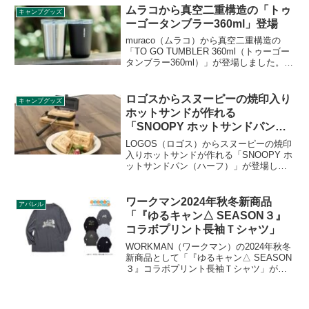
し、特徴的なオリーブグリーン・コヨー
ムラコから真空二重構造の「トゥ
キャンプグッズ
テブラウンのカラーを実現しています。
ーゴータンブラー360ml」登場
詳細をレビューします。
muraco（ムラコ）から真空二重構造の
「TO GO TUMBLER 360ml（トゥーゴー
タンブラー360ml）」が登場しました。真
空二重構造により高い保温保冷効果を発
揮するタンブラーで、移動時もこぼれに
くいプラグ付きの蓋がついています。詳
ロゴスからスヌーピーの焼印入り
キャンプグッズ
細をレビューします。
ホットサンドが作れる
「SNOOPY ホットサンドパン
（ハーフ）」登場
LOGOS（ロゴス）からスヌーピーの焼印
入りホットサンドが作れる「SNOOPY ホ
ットサンドパン（ハーフ）」が登場しま
した。ロゴスのブランドロゴマークと、
人気キャラクター「スヌーピー」の焼印
が入ったホットサンドが手軽に作れま
ワークマン2024年秋冬新商品
アパレル
す。詳細をレビューします。
「『ゆるキャン△ SEASON３』
コラボプリント長袖Ｔシャツ」
WORKMAN（ワークマン）の2024年秋冬
新商品として「『ゆるキャン△ SEASON
３』コラボプリント長袖Ｔシャツ」が登
場しました。TVアニメ 『ゆるキャン△
SEASON３』 とワークマンのコラボ長袖
Tシャツで、2024年11月1日から店舗限定