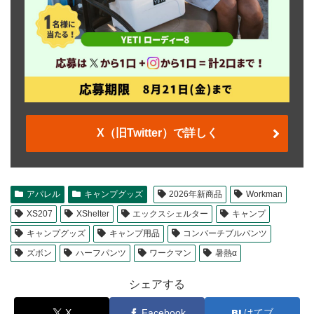
X（旧Twitter）で詳しく
アパレル
キャンプグッズ
2026年新商品
Workman
XS207
XShelter
エックスシェルター
キャンプ
キャンプグッズ
キャンプ用品
コンバーチブルパンツ
ズボン
ハーフパンツ
ワークマン
暑熱α
シェアする
X
Facebook
はてブ