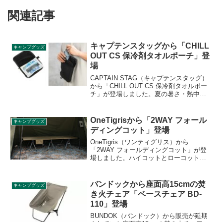
関連記事
キャプテンスタッグから「CHILL
キャンプグッズ
OUT CS 保冷剤タオルポーチ」登
場
CAPTAIN STAG（キャプテンスタッグ）
から「CHILL OUT CS 保冷剤タオルポー
チ」が登場しました。夏の暑さ・熱中症
対策にぴったりの、さらっとひんやり保
冷剤を持ち歩けるタオル地を使ったポー
チです。保冷剤のほかに色々なものを入
OneTigrisから「2WAY フォール
キャンプグッズ
れられるマルチなポーチです。詳細をレ
ディングコット」登場
ビューします。
OneTigris（ワンティグリス）から
「2WAY フォールディングコット」が登
場しました。ハイコットとローコットの2
つのモードに切り替えることができ、さ
まざまなテントや地形に対応します。
300Dオックスフォード生地を採用してお
バンドックから座面高15cmの焚
キャンプグッズ
り、伸縮性のあるコットです。詳細をレ
き火チェア「ベースチェア BD-
ビューします。
110」登場
BUNDOK（バンドック）から販売が延期