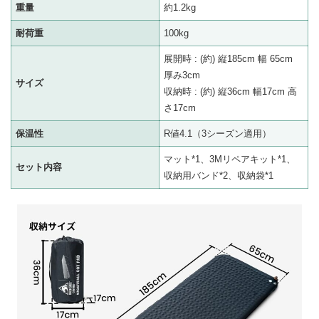
重量
約1.2kg
耐荷重
100kg
展開時 : (約) 縦185cm 幅 65cm
厚み3cm
サイズ
収納時 : (約) 縦36cm 幅17cm 高
さ17cm
保温性
R値4.1（3シーズン適用）
マット*1、3Mリペアキット*1、
セット内容
収納用バンド*2、収納袋*1