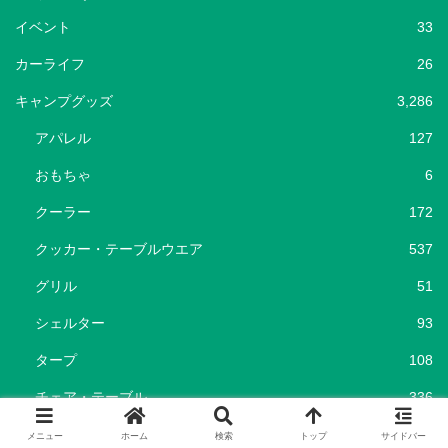
イベント
33
カーライフ
26
キャンプグッズ
3,286
アパレル
127
おもちゃ
6
クーラー
172
クッカー・テーブルウエア
537
グリル
51
シェルター
93
タープ
108
チェア・テーブル
336
テント
454
メニュー
ホーム
検索
トップ
サイドバー