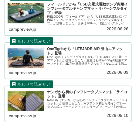
フィールドアから「USB充電式電動ポンプ内蔵イ
ンフレータブルキャンプマットリバーシブルタイ
プ」登場
FIELDOOR（フィールドア）から「USB充電式電動ポンプ
内蔵インフレータブルキャンプマットリバーシブルタイ
プ」が登場しました。長さは200cm、 幅はシングルサイズ
で75cm、ダブルサイズで132cm、ゆったりサイズのマット
2026.06.26
campreview.jp
です。内蔵電動ポンプ付きでスピーディーに使用できま
す。詳細をレビューします。
OneTigrisから「LITEJADE-AIR 登山エアマッ
ト」登場
OneTigris（ワンティグリス）から「LITEJADE-AIR 登山エ
アマット」が登場しました。重量はわずか460gの軽量エア
ーマットで、3D立体反射構造とアルミフィルムによる保温
設計により、熱の放出を効果的に防ぎます。マットの断熱
性を示すR値は3.5で、優れた保温性能を発揮します。詳細
2026.06.09
campreview.jp
をレビューします。
ナンガから初のインフレータブルマット「ライコ
ット」登場
NANGA（ナンガ）から初のインフレータブルマット「ライ
コット」が登場しました。同ブランド初となるインフレー
タブル式スリーピングマットシリーズで、テント泊や車中
泊など、さまざまなシーンで快適な眠りをサポートしま
す。詳細をレビューします。
2026.05.10
campreview.jp