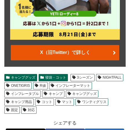
X（旧Twitter）で詳しく
キャンプグッズ
寝袋・コット
3シーズン
NIGHTFALL
ONETIGRIS
R値
インフレーターマット
インフレータブル
キャンプ
キャンプグッズ
キャンプ用品
コット
マット
ワンティグリス
固定
対応
シェアする