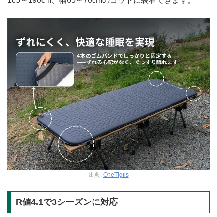
185～190cm、幅65～70cmのコットに装着できます。
出典:
OneTigris
R値4.1で3シーズンに対応