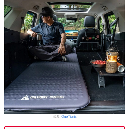
出典:
OneTigris