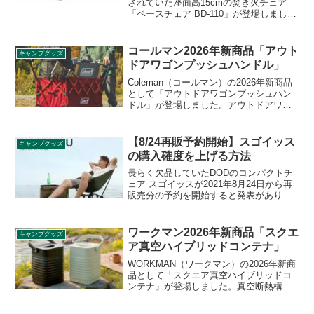
されていた座面高15cmの焚き火チェア
「ベースチェア BD-110」が登場しまし
た。コットン生地で火の粉に強く、ジュ
ラルミン製のフレームが使われていま
す。近日入荷予定とされています。詳細
コールマン2026年新商品「アウト
キャンプグッズ
をレビューします。
ドアワゴンプッシュハンドル」
Coleman（コールマン）の2026年新商品
として「アウトドアワゴンプッシュハン
ドル」が登場しました。アウトドアワゴ
ンに取り付けられるオプション製品で、
押して引き手をサポートすることができ
ます。重い荷物の運搬をより快適にでき
【8/24再販予約開始】スゴイッス
キャンプグッズ
るハンドルです。詳細をレビューしま
の購入確度を上げる方法
す。
長らく欠品していたDODのコンパクトチ
ェア スゴイッスが2021年8月24日から再
販売分の予約を開始すると発表がありま
した。今回どれくらい増産されたのか数
量は明らかにされておらず、再び争奪戦
になる可能性もあります。スゴイッスを
ワークマン2026年新商品「スクエ
キャンプグッズ
購入できる確度を上げる方法を検証しま
ア真空ハイブリッドコンテナ」
す。
WORKMAN（ワークマン）の2026年新商
品として「スクエア真空ハイブリッドコ
ンテナ」が登場しました。真空断熱構造
で外気の影響を受けにくく、保冷が可能
なスクエア形状のハイブリッドコンテナ