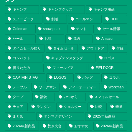
キャンプ
キャンプグッズ
キャンプ用品
スノーピーク
割引
コールマン
DOD
Coleman
snow peak
テント
セール情報
セール
お得
収納
Amazon
タイムセール祭り
タイムセール
アウトドア
付録
コンパクト
キャプテンスタッグ
ロゴス
折りたたみ
フィールドア
FIELDOOR
CAPTAIN STAG
LOGOS
バッグ
コラボ
テーブル
ワークマン
ディーオーディー
Workman
タープ
福袋
いつから
スマイルセール
チェア
ランタン
シェルター
比較
軽量
まとめ
テンマクデザイン
2025年新商品
2024年新商品
焚き火台
おすすめ
2026年新商品