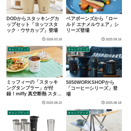
ベアボーンズから「ロー
DODからスタッキングカ
ルド エナメルウェア」シ
ップセット「ヨッツスタ
リーズ登場
ック・ウサカップ」登場
2026.03.16
2025.09.16
キャンプグッズ
キャンプグッズ
ミッフィーの「スタッキ
5050WORKSHOPから
ングタンブラー」が付
「コーヒーシリーズ」登
録！miffy 真空断熱 スタッ
場
キングタンブラー
2025.08.22
2025.08.18
BOOK 70th限定デザイン
ver.
キャンプグッズ
キャンプグッズ