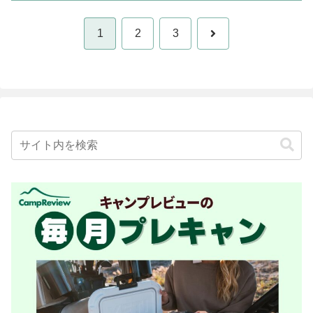
次
1
2
3
へ