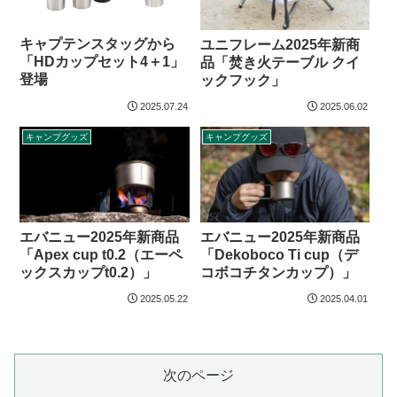
キャプテンスタッグから
ユニフレーム2025年新商
「HDカップセット4＋1」
品「焚き火テーブル クイ
登場
ックフック」
2025.07.24
2025.06.02
キャンプグッズ
キャンプグッズ
エバニュー2025年新商品
エバニュー2025年新商品
「Apex cup t0.2（エーペ
「Dekoboco Ti cup（デ
ックスカップt0.2）」
コボコチタンカップ）」
2025.05.22
2025.04.01
次のページ