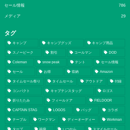
セール情報
786
メディア
29
タグ
キャンプ
キャンプグッズ
キャンプ用品
スノーピーク
割引
コールマン
DOD
Coleman
snow peak
テント
セール情報
セール
お得
収納
Amazon
タイムセール祭り
タイムセール
アウトドア
付録
コンパクト
キャプテンスタッグ
ロゴス
折りたたみ
フィールドア
FIELDOOR
CAPTAIN STAG
LOGOS
バッグ
コラボ
テーブル
ワークマン
ディーオーディー
Workman
タープ
福袋
いつから
スマイルセール