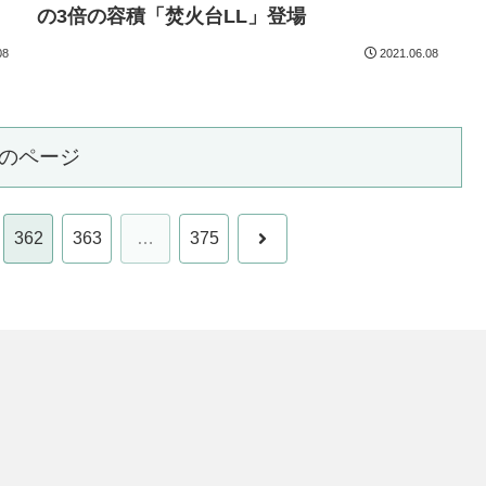
の3倍の容積「焚火台LL」登場
08
2021.06.08
のページ
次
362
363
…
375
へ