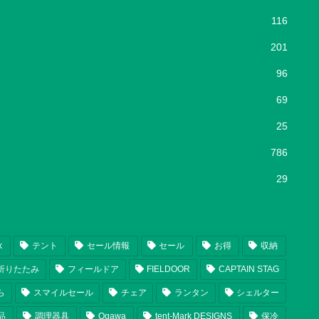
116
201
96
69
25
786
29
k
テント
セール情報
セール
お得
収納
折りたたみ
フィールドア
FIELDOOR
CAPTAIN STAG
ら
スマイルセール
チェア
ランタン
シェルター
品
調理器具
Ogawa
tent-Mark DESIGNS
保冷