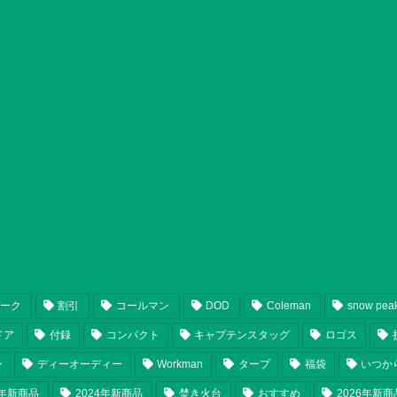
ピーク
割引
コールマン
DOD
Coleman
snow pea
ドア
付録
コンパクト
キャプテンスタッグ
ロゴス
ン
ディーオーディー
Workman
タープ
福袋
いつか
5年新商品
2024年新商品
焚き火台
おすすめ
2026年新商