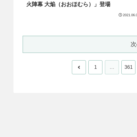
火陣幕 大焔（おおほむら）」登場
2021.06.
次
前
1
…
361
へ