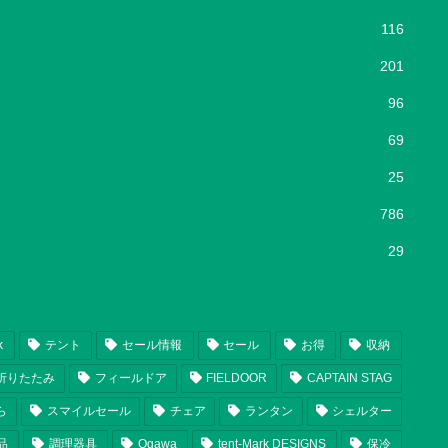
116
201
96
69
25
786
29
k
テント
セール情報
セール
お得
収納
折りたたみ
フィールドア
FIELDOOR
CAPTAIN STAG
ら
スマイルセール
チェア
ランタン
シェルター
品
調理器具
Ogawa
tent-Mark DESIGNS
保冷