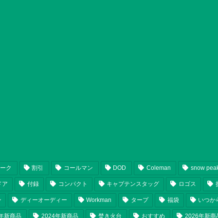
ピーク
割引
コールマン
DOD
Coleman
snow pea
ドア
付録
コンパクト
キャプテンスタッグ
ロゴス
ン
ディーオーディー
Workman
タープ
福袋
いつか
5年新商品
2024年新商品
焚き火台
おすすめ
2026年新商