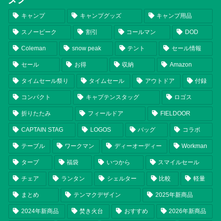
キャンプ
キャンプグッズ
キャンプ用品
スノーピーク
割引
コールマン
DOD
Coleman
snow peak
テント
セール情報
セール
お得
収納
Amazon
タイムセール祭り
タイムセール
アウトドア
付録
コンパクト
キャプテンスタッグ
ロゴス
折りたたみ
フィールドア
FIELDOOR
CAPTAIN STAG
LOGOS
バッグ
コラボ
テーブル
ワークマン
ディーオーディー
Workman
タープ
福袋
いつから
スマイルセール
チェア
ランタン
シェルター
比較
軽量
まとめ
テンマクデザイン
2025年新商品
2024年新商品
焚き火台
おすすめ
2026年新商品