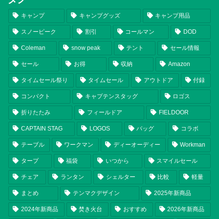
キャンプ
キャンプグッズ
キャンプ用品
スノーピーク
割引
コールマン
DOD
Coleman
snow peak
テント
セール情報
セール
お得
収納
Amazon
タイムセール祭り
タイムセール
アウトドア
付録
コンパクト
キャプテンスタッグ
ロゴス
折りたたみ
フィールドア
FIELDOOR
CAPTAIN STAG
LOGOS
バッグ
コラボ
テーブル
ワークマン
ディーオーディー
Workman
タープ
福袋
いつから
スマイルセール
チェア
ランタン
シェルター
比較
軽量
まとめ
テンマクデザイン
2025年新商品
2024年新商品
焚き火台
おすすめ
2026年新商品