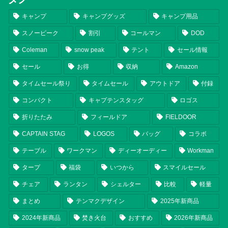
キャンプ
キャンプグッズ
キャンプ用品
スノーピーク
割引
コールマン
DOD
Coleman
snow peak
テント
セール情報
セール
お得
収納
Amazon
タイムセール祭り
タイムセール
アウトドア
付録
コンパクト
キャプテンスタッグ
ロゴス
折りたたみ
フィールドア
FIELDOOR
CAPTAIN STAG
LOGOS
バッグ
コラボ
テーブル
ワークマン
ディーオーディー
Workman
タープ
福袋
いつから
スマイルセール
チェア
ランタン
シェルター
比較
軽量
まとめ
テンマクデザイン
2025年新商品
2024年新商品
焚き火台
おすすめ
2026年新商品