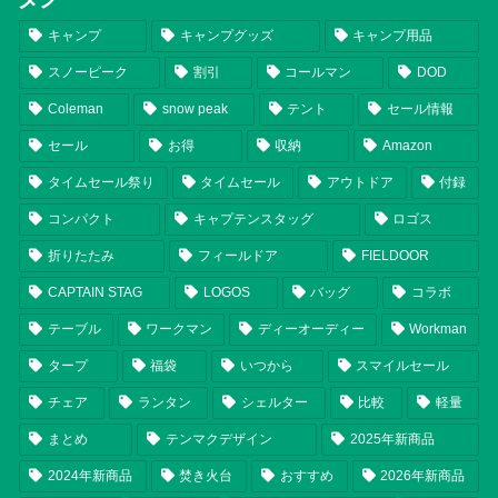
キャンプ
キャンプグッズ
キャンプ用品
スノーピーク
割引
コールマン
DOD
Coleman
snow peak
テント
セール情報
セール
お得
収納
Amazon
タイムセール祭り
タイムセール
アウトドア
付録
コンパクト
キャプテンスタッグ
ロゴス
折りたたみ
フィールドア
FIELDOOR
CAPTAIN STAG
LOGOS
バッグ
コラボ
テーブル
ワークマン
ディーオーディー
Workman
タープ
福袋
いつから
スマイルセール
チェア
ランタン
シェルター
比較
軽量
まとめ
テンマクデザイン
2025年新商品
2024年新商品
焚き火台
おすすめ
2026年新商品