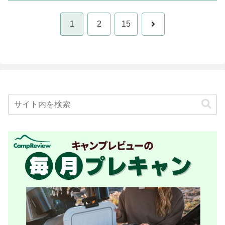
次
1
2
15
へ