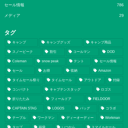
セール情報
786
メディア
29
タグ
キャンプ
キャンプグッズ
キャンプ用品
スノーピーク
割引
コールマン
DOD
Coleman
snow peak
テント
セール情報
セール
お得
収納
Amazon
タイムセール祭り
タイムセール
アウトドア
付録
コンパクト
キャプテンスタッグ
ロゴス
折りたたみ
フィールドア
FIELDOOR
CAPTAIN STAG
LOGOS
バッグ
コラボ
テーブル
ワークマン
ディーオーディー
Workman
タープ
福袋
いつから
スマイルセール