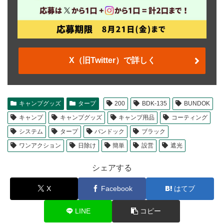
X（旧Twitter）で詳しく
キャンプグッズ
タープ
200
BDK-135
BUNDOK
キャンプ
キャンプグッズ
キャンプ用品
コーティング
システム
タープ
バンドック
ブラック
ワンアクション
日除け
簡単
設営
遮光
シェアする
X
Facebook
はてブ
LINE
コピー