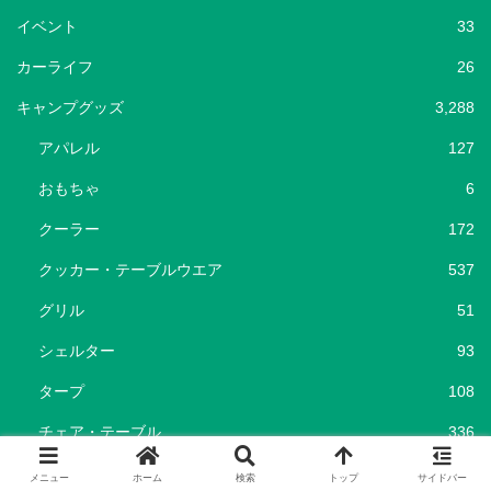
イベント
33
カーライフ
26
キャンプグッズ
3,288
アパレル
127
おもちゃ
6
クーラー
172
クッカー・テーブルウエア
537
グリル
51
シェルター
93
タープ
108
チェア・テーブル
336
テント
454
メニュー
ホーム
検索
トップ
サイドバー