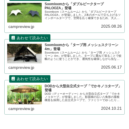
Soomloomから「ダブルピークタープ
PALOOZA」登場
Soomloom（スームルーム）から「ダブルピークタープ
PALOOZA」が登場しました。2本のポールで立ち上げるツ
インポールタープで、空間を広く確保できるため、大人数
でもゆったりと過ごせます。本体素材は非常に頑丈で引き
裂きに強いオックスフォード生地を採用しています。詳細
2025.08.26
campreview.jp
をレビューします。
Soomloomから「タープ用 メッシュスクリーン
4m」登場
Soomloom（スームルーム）から「タープ用 メッシュスク
リーン 4m」が登場しました。タープに重ねて張ることで蚊
帳のように使うことができ、通気性を確保しながら虫など
の侵入を防ぐことができます。本体生地はポリエステル製
で、表面にはPUコーティング処理が施されています。詳細
2025.06.17
campreview.jp
をレビューします。
DODから大型自立式タープ「でかキノコタープ」
登場
DOD（ディーオーディー）から大型自立式タープ「でかキ
ノコタープ」が登場しました。影面積の広い八角形の屋根
構造を採用した自立式タープで、ファミリーでゆったり使
える大きなサイズが特徴です。4側面を覆うことができるオ
プション製品として専用サイドパネルも同時発売されま
2024.10.21
campreview.jp
す。詳細をレビューします。