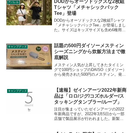
DODからオーソドックスな2枚組
アパレル
Tシャツ「メチャシックパック
Tee」登場
DODからオーソドックスな2枚組Tシャツ
「メチャシックパックTee」が登場しまし
た。サイズはキッズサイズも含め6種用意
されており、ホワイト、ブラックの2枚組
となっており、圧縮袋として使えるパッ
ケージに梱包されています。詳細をレビ
話題の500円ダイソーメスティン
キャンプグッズ
ューします。
シーズニングから炊飯方法まで徹
底解説
メスティン人気が上昇してきたタイミン
グで100円ショップのDAISO（ダイソー）
から発売された500円のメスティン。発売
当初は話題沸騰で売り切れ店舗が続出し
ていました。ダイソーメスティン購入後
に必要なシーズニング手順、その後の炊
【速報】ゼインアーツ2022年新商
キャンプグッズ
飯方法について解説します。
品は「ロロ/ジグ/コズホルダー/ス
タッキングタンブラー/ルーブ」
注目が集まっていたゼインアーツの2022
年新商品ですが、2022年3月5日から一部
店舗で製品展示が行われました。新製品5
商品は「ロロ」、「ジグ」、「コズホル
ダー」、「スタッキングタンブラー」、
「ルーブ」です。詳細をレビューしま