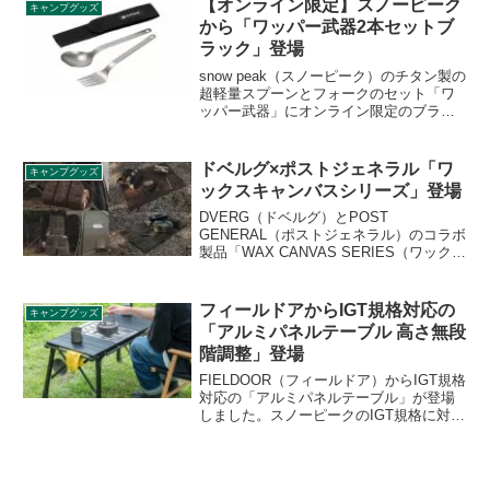
【オンライン限定】スノーピーク
キャンプグッズ
す。
から「ワッパー武器2本セットブ
ラック」登場
snow peak（スノーピーク）のチタン製の
超軽量スプーンとフォークのセット「ワ
ッパー武器」にオンライン限定のブラッ
クカラーバージョンが登場します。スプ
ーン、フォーク自体はこれまでと同様で
すが、収納ケースがブラックに変更され
ドベルグ×ポストジェネラル「ワ
キャンプグッズ
ています。詳細をレビューします。
ックスキャンバスシリーズ」登場
DVERG（ドベルグ）とPOST
GENERAL（ポストジェネラル）のコラボ
製品「WAX CANVAS SERIES（ワックス
キャンバスシリーズ）」が登場しまし
た。蝋引きキャンバス生地の無骨な素材
感とシックな味わいの革が際立つシリー
フィールドアからIGT規格対応の
キャンプグッズ
ズです。詳細をレビューします。
「アルミパネルテーブル 高さ無段
階調整」登場
FIELDOOR（フィールドア）からIGT規格
対応の「アルミパネルテーブル」が登場
しました。スノーピークのIGT規格に対応
しており、フラットバーナーなどをセッ
トすることができるアルミ製テーブルで
す。脚の長さを無段階で調節でき、高さ
は43cmから62cmに調節できます。詳細