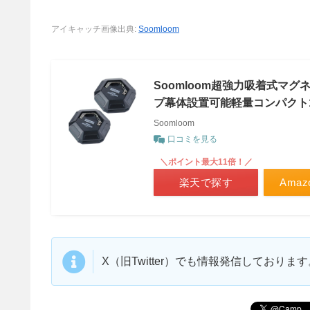
アイキャッチ画像出典:
Soomloom
Soomloom超強力吸着式マグ
プ幕体設置可能軽量コンパクト
Soomloom
口コミを見る
＼ポイント最大11倍！／
楽天で探す
Ama
X（旧Twitter）でも情報発信しており