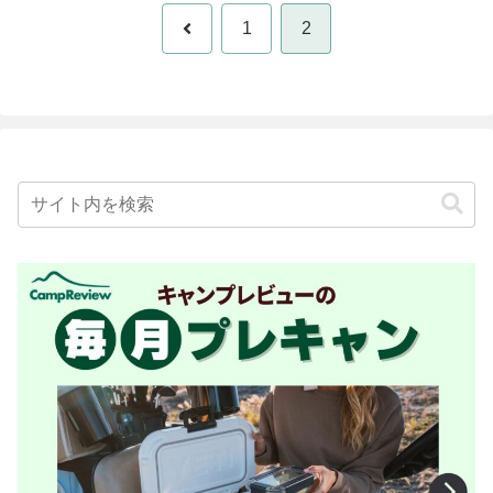
前
1
2
へ