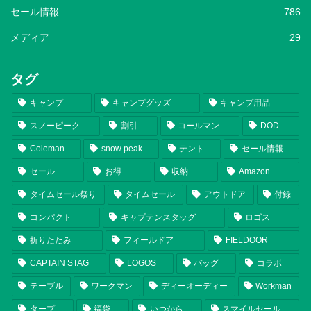
セール情報
786
メディア
29
タグ
キャンプ
キャンプグッズ
キャンプ用品
スノーピーク
割引
コールマン
DOD
Coleman
snow peak
テント
セール情報
セール
お得
収納
Amazon
タイムセール祭り
タイムセール
アウトドア
付録
コンパクト
キャプテンスタッグ
ロゴス
折りたたみ
フィールドア
FIELDOOR
CAPTAIN STAG
LOGOS
バッグ
コラボ
テーブル
ワークマン
ディーオーディー
Workman
タープ
福袋
いつから
スマイルセール