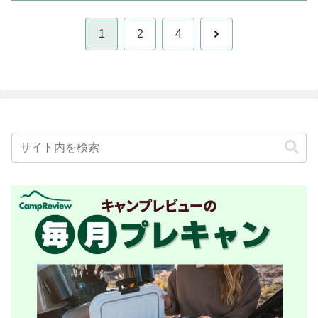
次
1
2
4
へ