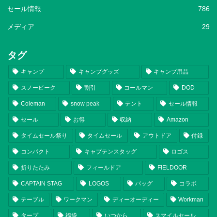
セール情報
786
メディア
29
タグ
キャンプ
キャンプグッズ
キャンプ用品
スノーピーク
割引
コールマン
DOD
Coleman
snow peak
テント
セール情報
セール
お得
収納
Amazon
タイムセール祭り
タイムセール
アウトドア
付録
コンパクト
キャプテンスタッグ
ロゴス
折りたたみ
フィールドア
FIELDOOR
CAPTAIN STAG
LOGOS
バッグ
コラボ
テーブル
ワークマン
ディーオーディー
Workman
タープ
福袋
いつから
スマイルセール