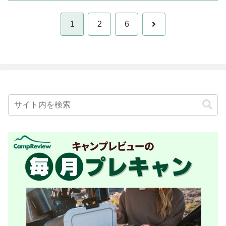
次
1
2
6
へ