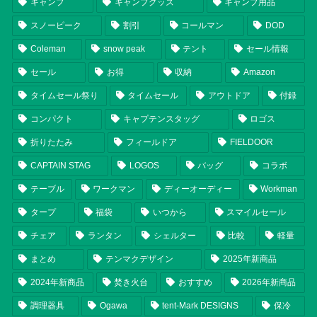
キャンプ
キャンプグッズ
キャンプ用品
スノーピーク
割引
コールマン
DOD
Coleman
snow peak
テント
セール情報
セール
お得
収納
Amazon
タイムセール祭り
タイムセール
アウトドア
付録
コンパクト
キャプテンスタッグ
ロゴス
折りたたみ
フィールドア
FIELDOOR
CAPTAIN STAG
LOGOS
バッグ
コラボ
テーブル
ワークマン
ディーオーディー
Workman
タープ
福袋
いつから
スマイルセール
チェア
ランタン
シェルター
比較
軽量
まとめ
テンマクデザイン
2025年新商品
2024年新商品
焚き火台
おすすめ
2026年新商品
調理器具
Ogawa
tent-Mark DESIGNS
保冷