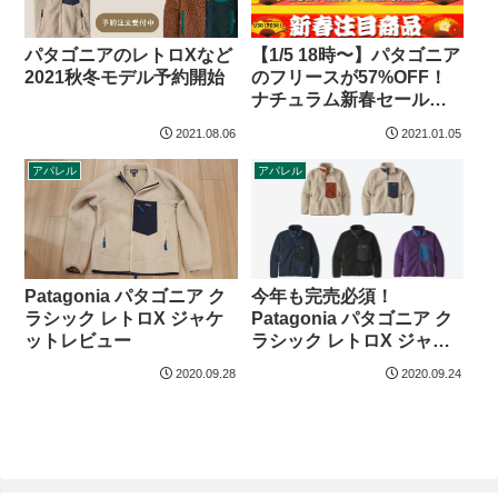
パタゴニアのレトロXなど
【1/5 18時〜】パタゴニア
2021秋冬モデル予約開始
のフリースが57%OFF！
ナチュラム新春セール
2021
2021.08.06
2021.01.05
アパレル
アパレル
Patagonia パタゴニア ク
今年も完売必須！
ラシック レトロX ジャケ
Patagonia パタゴニア ク
ットレビュー
ラシック レトロX ジャケ
ット
2020.09.28
2020.09.24