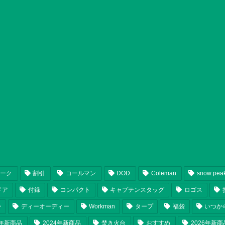
ピーク
割引
コールマン
DOD
Coleman
snow pea
ドア
付録
コンパクト
キャプテンスタッグ
ロゴス
ン
ディーオーディー
Workman
タープ
福袋
いつか
5年新商品
2024年新商品
焚き火台
おすすめ
2026年新商