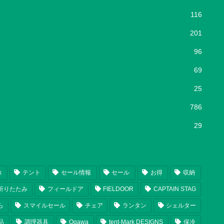
116
201
96
69
25
786
29
k
テント
セール情報
セール
お得
収納
折りたたみ
フィールドア
FIELDOOR
CAPTAIN STAG
ら
スマイルセール
チェア
ランタン
シェルター
品
調理器具
Ogawa
tent-Mark DESIGNS
保冷