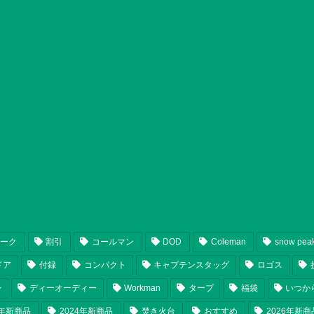
ピーク
割引
コールマン
DOD
Coleman
snow pea
ドア
付録
コンパクト
キャプテンスタッグ
ロゴス
ン
ディーオーディー
Workman
タープ
福袋
いつか
5年新商品
2024年新商品
焚き火台
おすすめ
2026年新商