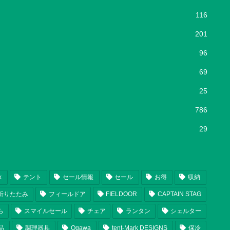
116
201
96
69
25
786
29
k
テント
セール情報
セール
お得
収納
折りたたみ
フィールドア
FIELDOOR
CAPTAIN STAG
ら
スマイルセール
チェア
ランタン
シェルター
品
調理器具
Ogawa
tent-Mark DESIGNS
保冷