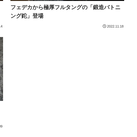
フェデカから極厚フルタングの「鍛造バトニ
ング鉈」登場
14
2022.11.18
09