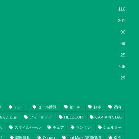
116
201
96
69
25
786
29
k
テント
セール情報
セール
お得
収納
折りたたみ
フィールドア
FIELDOOR
CAPTAIN STAG
ら
スマイルセール
チェア
ランタン
シェルター
品
調理器具
Ogawa
tent-Mark DESIGNS
保冷