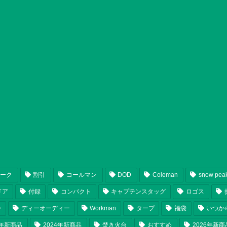
ピーク
割引
コールマン
DOD
Coleman
snow pea
ドア
付録
コンパクト
キャプテンスタッグ
ロゴス
ン
ディーオーディー
Workman
タープ
福袋
いつか
5年新商品
2024年新商品
焚き火台
おすすめ
2026年新商