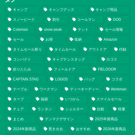
キャンプ
キャンプグッズ
キャンプ用品
スノーピーク
割引
コールマン
DOD
Coleman
snow peak
テント
セール情報
セール
お得
収納
Amazon
タイムセール祭り
タイムセール
アウトドア
付録
コンパクト
キャプテンスタッグ
ロゴス
折りたたみ
フィールドア
FIELDOOR
CAPTAIN STAG
LOGOS
バッグ
コラボ
テーブル
ワークマン
ディーオーディー
Workman
タープ
福袋
いつから
スマイルセール
チェア
ランタン
シェルター
比較
軽量
まとめ
テンマクデザイン
2025年新商品
2024年新商品
焚き火台
おすすめ
2026年新商品