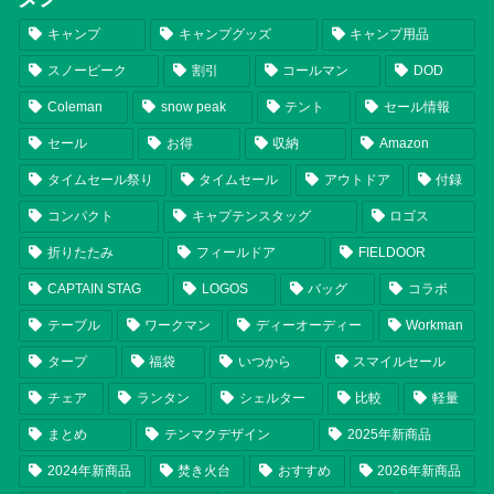
キャンプ
キャンプグッズ
キャンプ用品
スノーピーク
割引
コールマン
DOD
Coleman
snow peak
テント
セール情報
セール
お得
収納
Amazon
タイムセール祭り
タイムセール
アウトドア
付録
コンパクト
キャプテンスタッグ
ロゴス
折りたたみ
フィールドア
FIELDOOR
CAPTAIN STAG
LOGOS
バッグ
コラボ
テーブル
ワークマン
ディーオーディー
Workman
タープ
福袋
いつから
スマイルセール
チェア
ランタン
シェルター
比較
軽量
まとめ
テンマクデザイン
2025年新商品
2024年新商品
焚き火台
おすすめ
2026年新商品