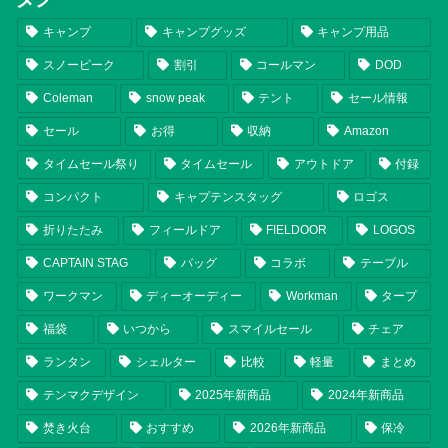
キャンプ
キャンプグッズ
キャンプ用品
スノーピーク
割引
コールマン
DOD
Coleman
snow peak
テント
セール情報
セール
お得
収納
Amazon
タイムセール祭り
タイムセール
アウトドア
付録
コンパクト
キャプテンスタッグ
ロゴス
折りたたみ
フィールドア
FIELDOOR
LOGOS
CAPTAIN STAG
バッグ
コラボ
テーブル
ワークマン
ディーオーディー
Workman
タープ
福袋
いつから
スマイルセール
チェア
ランタン
シェルター
比較
軽量
まとめ
テンマクデザイン
2025年新商品
2024年新商品
焚き火台
おすすめ
2026年新商品
保冷