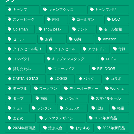
キャンプ
キャンプグッズ
キャンプ用品
スノーピーク
割引
コールマン
DOD
Coleman
snow peak
テント
セール情報
セール
お得
収納
Amazon
タイムセール祭り
タイムセール
アウトドア
付録
コンパクト
キャプテンスタッグ
ロゴス
折りたたみ
フィールドア
FIELDOOR
CAPTAIN STAG
LOGOS
バッグ
コラボ
テーブル
ワークマン
ディーオーディー
Workman
タープ
福袋
いつから
スマイルセール
チェア
ランタン
シェルター
比較
軽量
まとめ
テンマクデザイン
2025年新商品
2024年新商品
焚き火台
おすすめ
2026年新商品