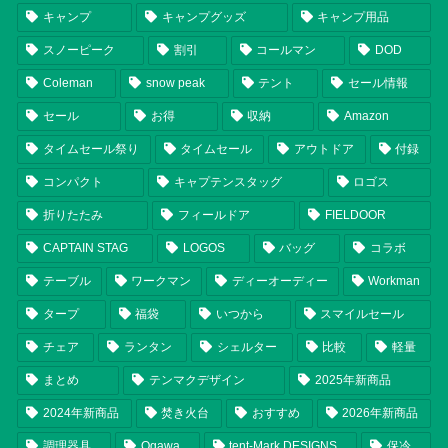
キャンプ
キャンプグッズ
キャンプ用品
スノーピーク
割引
コールマン
DOD
Coleman
snow peak
テント
セール情報
セール
お得
収納
Amazon
タイムセール祭り
タイムセール
アウトドア
付録
コンパクト
キャプテンスタッグ
ロゴス
折りたたみ
フィールドア
FIELDOOR
CAPTAIN STAG
LOGOS
バッグ
コラボ
テーブル
ワークマン
ディーオーディー
Workman
タープ
福袋
いつから
スマイルセール
チェア
ランタン
シェルター
比較
軽量
まとめ
テンマクデザイン
2025年新商品
2024年新商品
焚き火台
おすすめ
2026年新商品
調理器具
Ogawa
tent-Mark DESIGNS
保冷