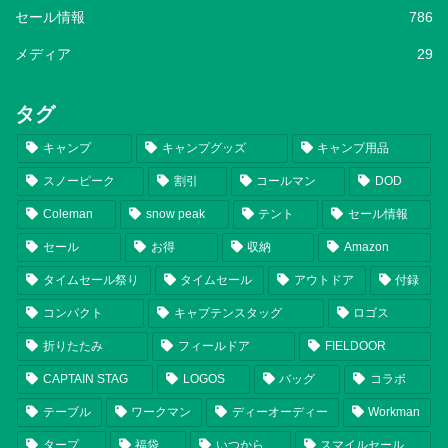
セール情報
786
メディア
29
タグ
キャンプ
キャンプグッズ
キャンプ用品
スノーピーク
割引
コールマン
DOD
Coleman
snow peak
テント
セール情報
セール
お得
収納
Amazon
タイムセール祭り
タイムセール
アウトドア
付録
コンパクト
キャプテンスタッグ
ロゴス
折りたたみ
フィールドア
FIELDOOR
CAPTAIN STAG
LOGOS
バッグ
コラボ
テーブル
ワークマン
ディーオーディー
Workman
タープ
福袋
いつから
スマイルセール