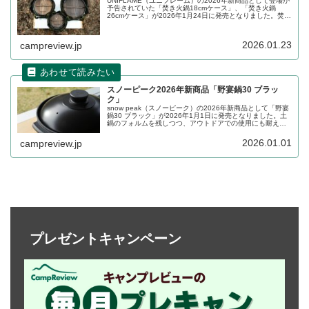
UNIFLAME（ユニフレーム）の2026年新商品として登場が
予告されていた「焚き火鍋18cmケース」、「焚き火鍋
26cmケース」が2026年1月24日に発売となりました。焚き
火鍋各サイズだけでなく、ギアケースとしても使えるしっ
かりとした質感の収納ケースです。詳細をレビューしま
す。
2026.01.23
campreview.jp
スノーピーク2026年新商品「野宴鍋30 ブラッ
ク」
snow peak（スノーピーク）の2026年新商品として「野宴
鍋30 ブラック」が2026年1月1日に発売となりました。土
鍋のフォルムを残しつつ、アウトドアでの使用にも耐えら
れるようにスノーピークが考案した、アルミニウム合金製
の鍋が、落ち着いたブラックカラー仕様で登場です。詳細
2026.01.01
campreview.jp
をレビューします。
プレゼントキャンペーン