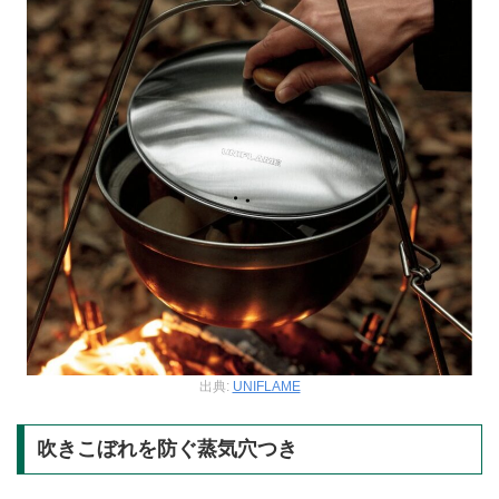
出典:
UNIFLAME
吹きこぼれを防ぐ蒸気穴つき