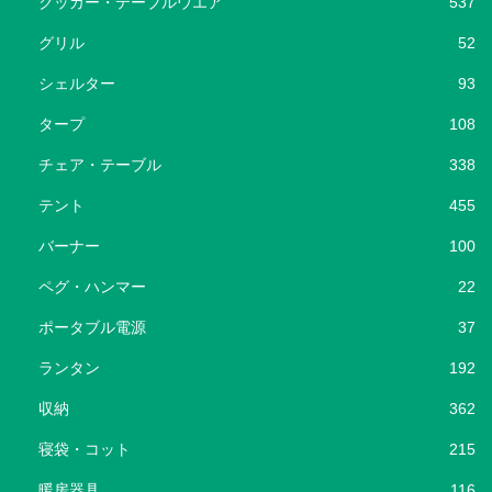
クッカー・テーブルウエア
537
グリル
52
シェルター
93
タープ
108
チェア・テーブル
338
テント
455
バーナー
100
ペグ・ハンマー
22
ポータブル電源
37
ランタン
192
収納
362
寝袋・コット
215
暖房器具
116