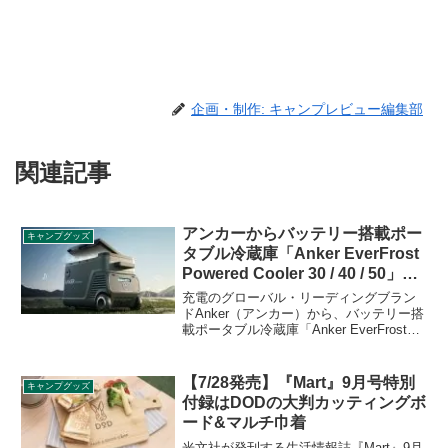
企画・制作: キャンプレビュー編集部
関連記事
アンカーからバッテリー搭載ポー
キャンプグッズ
タブル冷蔵庫「Anker EverFrost
Powered Cooler 30 / 40 / 50」登
場
充電のグローバル・リーディングブラン
ドAnker（アンカー）から、バッテリー搭
載ポータブル冷蔵庫「Anker EverFrost
Powered Cooler 30 / 40 / 50（アンカーエ
バーフロストパワードクーラー）」が登
場しました。世界最長の冷却時間を誇
【7/28発売】『Mart』9月号特別
キャンプグッズ
り、スマホやUSB家電に充電・給電も可
付録はDODの大判カッティングボ
能なハイスペック冷蔵庫です。詳細をレ
ード&マルチ巾着
ビューします。
光文社が発刊する生活情報誌『Mart』9月