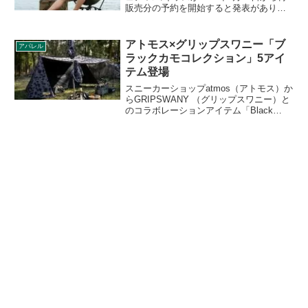
販売分の予約を開始すると発表がありま
した。今回どれくらい増産されたのか数
量は明らかにされておらず、再び争奪戦
になる可能性もあります。スゴイッスを
アトモス×グリップスワニー「ブ
アパレル
購入できる確度を上げる方法を検証しま
ラックカモコレクション」5アイ
す。
テム登場
スニーカーショップatmos（アトモス）か
らGRIPSWANY （グリップスワニー）と
のコラボレーションアイテム「Black
Camo Collection（ブラックカモコレクシ
ョン）」が登場します。2022年6月29日〜
7月1日まで抽選申込の受付が行われま
す。詳細をレビューします。