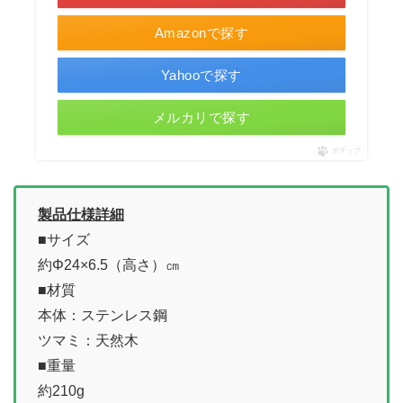
Amazonで探す
Yahooで探す
メルカリで探す
ポチップ
製品仕様詳細
■サイズ
約Φ24×6.5（高さ）㎝
■材質
本体：ステンレス鋼
ツマミ：天然木
■重量
約210g