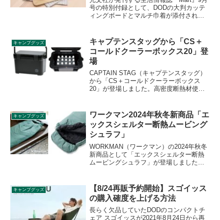
号の特別付録として、DODの大判カッテ
ィングボードとマルチ巾着が添付されま
す。2021年7月28日に発売予定で、販売価
格は本誌とセットで1,060円（税込）とな
ります。詳細をレビューします。
キャプテンスタッグから「CS＋
キャンプグッズ
コールドクーラーボックス20」登
場
CAPTAIN STAG（キャプテンスタッグ）
から「CS＋コールドクーラーボックス
20」が登場しました。高密度断熱材使用
で保冷効力がアップしたクーラーボック
スで、持ち運びに便利なロングハンドル
と肩パッド付ベルトが付属します。詳細
ワークマン2024年秋冬新商品「エ
キャンプグッズ
をレビューします。
ックスシェルター断熱ムービング
シュラフ」
WORKMAN（ワークマン）の2024年秋冬
新商品として「エックスシェルター断熱
ムービングシュラフ」が登場しました。
特殊断熱シートと吸光発熱わたを組み合
わせ、外部環境を無効化する新素材
XShelter（エックスシェルター）を採用
【8/24再販予約開始】スゴイッス
キャンプグッズ
した寝袋です。詳細をレビューします。
の購入確度を上げる方法
長らく欠品していたDODのコンパクトチ
ェア スゴイッスが2021年8月24日から再