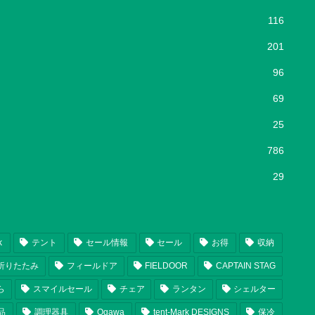
116
201
96
69
25
786
29
k
テント
セール情報
セール
お得
収納
折りたたみ
フィールドア
FIELDOOR
CAPTAIN STAG
ら
スマイルセール
チェア
ランタン
シェルター
品
調理器具
Ogawa
tent-Mark DESIGNS
保冷