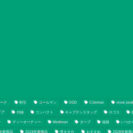
ピーク
割引
コールマン
DOD
Coleman
snow pea
ドア
付録
コンパクト
キャプテンスタッグ
ロゴス
ン
ディーオーディー
Workman
タープ
福袋
いつか
5年新商品
2024年新商品
焚き火台
おすすめ
2026年新商