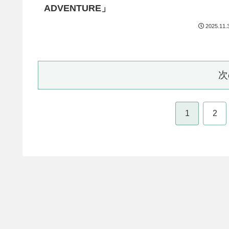
ADVENTURE」
2025.11.
次
1
2