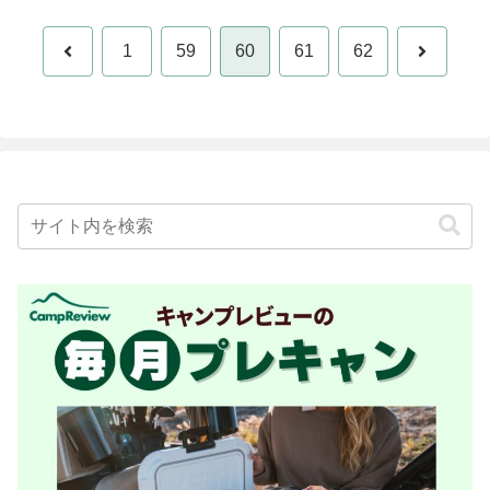
前
次
1
59
60
61
62
へ
へ