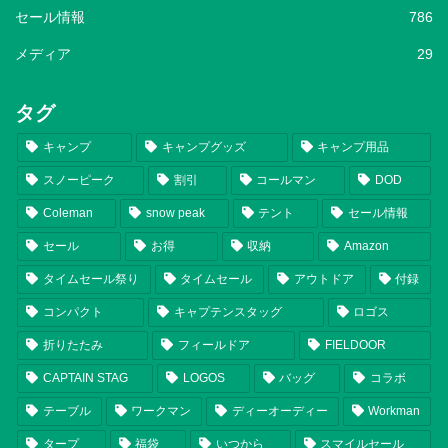
セール情報
786
メディア
29
タグ
キャンプ
キャンプグッズ
キャンプ用品
スノーピーク
割引
コールマン
DOD
Coleman
snow peak
テント
セール情報
セール
お得
収納
Amazon
タイムセール祭り
タイムセール
アウトドア
付録
コンパクト
キャプテンスタッグ
ロゴス
折りたたみ
フィールドア
FIELDOOR
CAPTAIN STAG
LOGOS
バッグ
コラボ
テーブル
ワークマン
ディーオーディー
Workman
タープ
福袋
いつから
スマイルセール