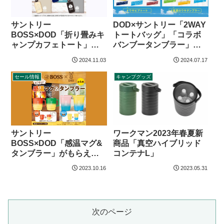
サントリー
DOD×サントリー「2WAY
BOSS×DOD「折り畳みキ
トートバッグ」「コラボ
ャンプカフェトート」が
バンブータンブラー」が
もらえるキャンペーン
もらえるキャンペーン
2024.11.03
2024.07.17
セール情報
キャンプグッズ
サントリー
ワークマン2023年春夏新
BOSS×DOD「感温マグ&
商品「真空ハイブリッド
タンブラー」がもらえる
コンテナL」
キャンペーン
2023.10.16
2023.05.31
次のページ