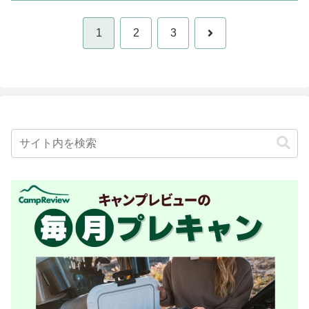
次
1
2
3
へ