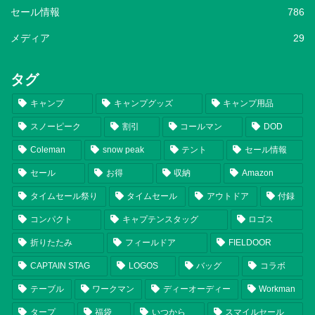
セール情報
786
メディア
29
タグ
キャンプ
キャンプグッズ
キャンプ用品
スノーピーク
割引
コールマン
DOD
Coleman
snow peak
テント
セール情報
セール
お得
収納
Amazon
タイムセール祭り
タイムセール
アウトドア
付録
コンパクト
キャプテンスタッグ
ロゴス
折りたたみ
フィールドア
FIELDOOR
CAPTAIN STAG
LOGOS
バッグ
コラボ
テーブル
ワークマン
ディーオーディー
Workman
タープ
福袋
いつから
スマイルセール