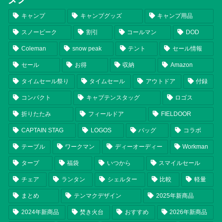
キャンプ
キャンプグッズ
キャンプ用品
スノーピーク
割引
コールマン
DOD
Coleman
snow peak
テント
セール情報
セール
お得
収納
Amazon
タイムセール祭り
タイムセール
アウトドア
付録
コンパクト
キャプテンスタッグ
ロゴス
折りたたみ
フィールドア
FIELDOOR
CAPTAIN STAG
LOGOS
バッグ
コラボ
テーブル
ワークマン
ディーオーディー
Workman
タープ
福袋
いつから
スマイルセール
チェア
ランタン
シェルター
比較
軽量
まとめ
テンマクデザイン
2025年新商品
2024年新商品
焚き火台
おすすめ
2026年新商品