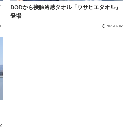
ア
DODから接触冷感タオル「ウサヒエタオル」
登場
03
2026.06.02
カ
02