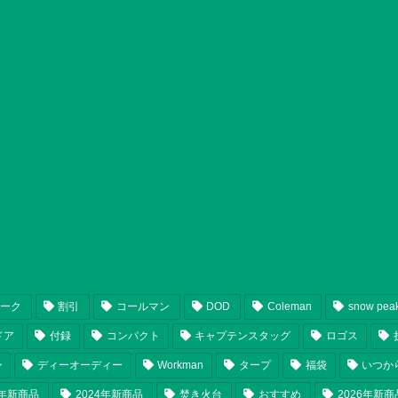
ピーク
割引
コールマン
DOD
Coleman
snow pea
ドア
付録
コンパクト
キャプテンスタッグ
ロゴス
ン
ディーオーディー
Workman
タープ
福袋
いつか
5年新商品
2024年新商品
焚き火台
おすすめ
2026年新商