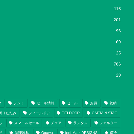
116
201
96
69
25
786
29
k
テント
セール情報
セール
お得
収納
折りたたみ
フィールドア
FIELDOOR
CAPTAIN STAG
ら
スマイルセール
チェア
ランタン
シェルター
品
調理器具
Ogawa
tent-Mark DESIGNS
保冷