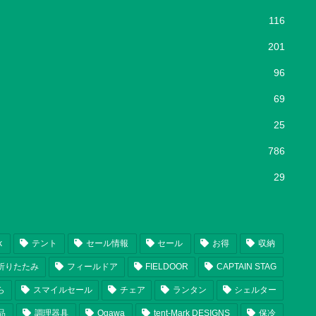
116
201
96
69
25
786
29
k
テント
セール情報
セール
お得
収納
折りたたみ
フィールドア
FIELDOOR
CAPTAIN STAG
ら
スマイルセール
チェア
ランタン
シェルター
品
調理器具
Ogawa
tent-Mark DESIGNS
保冷