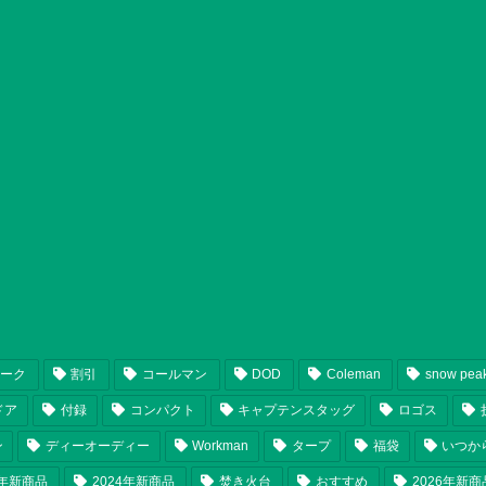
ピーク
割引
コールマン
DOD
Coleman
snow pea
ドア
付録
コンパクト
キャプテンスタッグ
ロゴス
ン
ディーオーディー
Workman
タープ
福袋
いつか
5年新商品
2024年新商品
焚き火台
おすすめ
2026年新商