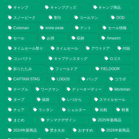
キャンプ
キャンプグッズ
キャンプ用品
スノーピーク
割引
コールマン
DOD
Coleman
snow peak
テント
セール情報
セール
お得
収納
Amazon
タイムセール祭り
タイムセール
アウトドア
付録
コンパクト
キャプテンスタッグ
ロゴス
折りたたみ
フィールドア
FIELDOOR
CAPTAIN STAG
LOGOS
バッグ
コラボ
テーブル
ワークマン
ディーオーディー
Workman
タープ
福袋
いつから
スマイルセール
チェア
ランタン
シェルター
比較
軽量
まとめ
テンマクデザイン
2025年新商品
2024年新商品
焚き火台
おすすめ
2026年新商品