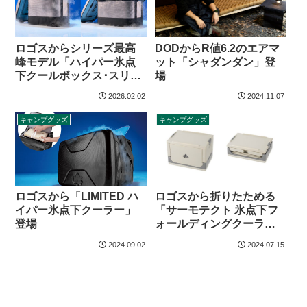
ロゴスからシリーズ最高
DODからR値6.2のエアマ
峰モデル「ハイパー氷点
ット「シャダンダン」登
下クールボックス･スリッ
場
プリッド」登場
2026.02.02
2024.11.07
キャンプグッズ
キャンプグッズ
ロゴスから折りたためる
ロゴスから「LIMITED ハ
「サーモテクト 氷点下フ
イパー氷点下クーラー」
ォールディングクーラー
登場
37」登場
2024.09.02
2024.07.15