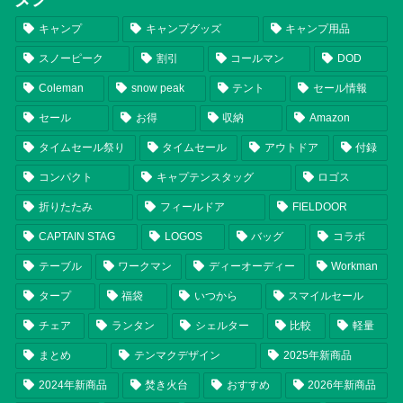
キャンプ
キャンプグッズ
キャンプ用品
スノーピーク
割引
コールマン
DOD
Coleman
snow peak
テント
セール情報
セール
お得
収納
Amazon
タイムセール祭り
タイムセール
アウトドア
付録
コンパクト
キャプテンスタッグ
ロゴス
折りたたみ
フィールドア
FIELDOOR
CAPTAIN STAG
LOGOS
バッグ
コラボ
テーブル
ワークマン
ディーオーディー
Workman
タープ
福袋
いつから
スマイルセール
チェア
ランタン
シェルター
比較
軽量
まとめ
テンマクデザイン
2025年新商品
2024年新商品
焚き火台
おすすめ
2026年新商品