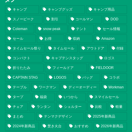
キャンプ
キャンプグッズ
キャンプ用品
スノーピーク
割引
コールマン
DOD
Coleman
snow peak
テント
セール情報
セール
お得
収納
Amazon
タイムセール祭り
タイムセール
アウトドア
付録
コンパクト
キャプテンスタッグ
ロゴス
折りたたみ
フィールドア
FIELDOOR
CAPTAIN STAG
LOGOS
バッグ
コラボ
テーブル
ワークマン
ディーオーディー
Workman
タープ
福袋
いつから
スマイルセール
チェア
ランタン
シェルター
比較
軽量
まとめ
テンマクデザイン
2025年新商品
2024年新商品
焚き火台
おすすめ
2026年新商品