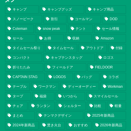
キャンプ
キャンプグッズ
キャンプ用品
スノーピーク
割引
コールマン
DOD
Coleman
snow peak
テント
セール情報
セール
お得
収納
Amazon
タイムセール祭り
タイムセール
アウトドア
付録
コンパクト
キャプテンスタッグ
ロゴス
折りたたみ
フィールドア
FIELDOOR
CAPTAIN STAG
LOGOS
バッグ
コラボ
テーブル
ワークマン
ディーオーディー
Workman
タープ
福袋
いつから
スマイルセール
チェア
ランタン
シェルター
比較
軽量
まとめ
テンマクデザイン
2025年新商品
2024年新商品
焚き火台
おすすめ
2026年新商品