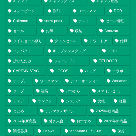
キャンプ
キャンプグッズ
キャンプ用品
スノーピーク
割引
コールマン
DOD
Coleman
snow peak
テント
セール情報
セール
お得
収納
Amazon
タイムセール祭り
タイムセール
アウトドア
付録
コンパクト
キャプテンスタッグ
ロゴス
折りたたみ
フィールドア
FIELDOOR
CAPTAIN STAG
LOGOS
バッグ
コラボ
テーブル
ワークマン
ディーオーディー
Workman
タープ
福袋
いつから
スマイルセール
チェア
ランタン
シェルター
比較
軽量
まとめ
テンマクデザイン
2025年新商品
2024年新商品
焚き火台
おすすめ
2026年新商品
調理器具
Ogawa
tent-Mark DESIGNS
保冷