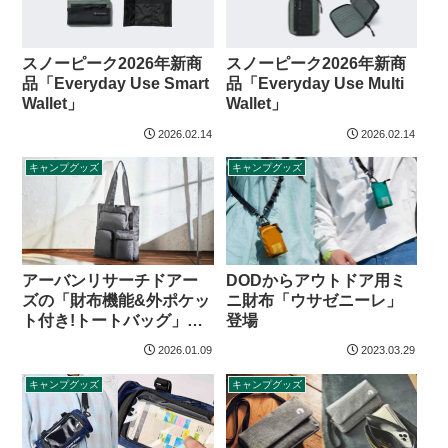
スノーピーク2026年新商
スノーピーク2026年新商
品「Everyday Use Smart
品「Everyday Use Multi
Wallet」
Wallet」
2026.02.14
2026.02.14
キャンプグッズ
キャンプグッズ
アーバンリサーチドアー
DODからアウトドア用ミ
ズの「財布機能&外ポケッ
ニ財布「ウサゼニーレ」
ト付き!トートバッグ」が
登場
付録！MonoMax 2026年2
2026.01.09
2023.03.29
月号
キャンプグッズ
キャンプグッズ