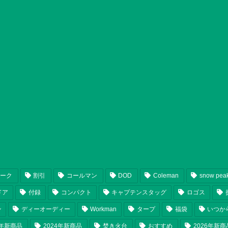
ピーク
割引
コールマン
DOD
Coleman
snow pea
ドア
付録
コンパクト
キャプテンスタッグ
ロゴス
ン
ディーオーディー
Workman
タープ
福袋
いつか
5年新商品
2024年新商品
焚き火台
おすすめ
2026年新商