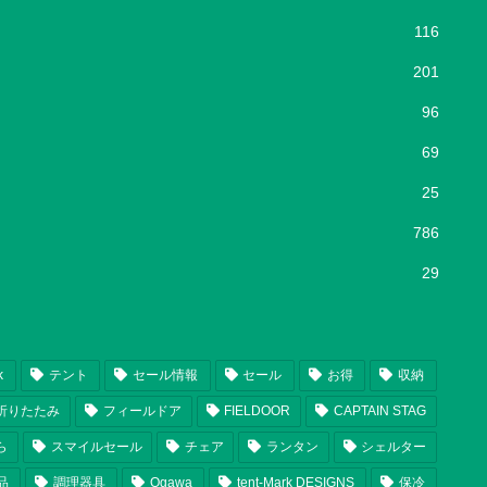
116
201
96
69
25
786
29
k
テント
セール情報
セール
お得
収納
折りたたみ
フィールドア
FIELDOOR
CAPTAIN STAG
ら
スマイルセール
チェア
ランタン
シェルター
品
調理器具
Ogawa
tent-Mark DESIGNS
保冷