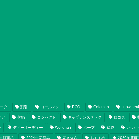
ピーク
割引
コールマン
DOD
Coleman
snow pea
ドア
付録
コンパクト
キャプテンスタッグ
ロゴス
ン
ディーオーディー
Workman
タープ
福袋
いつか
5年新商品
2024年新商品
焚き火台
おすすめ
2026年新商