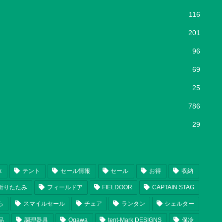
116
201
96
69
25
786
29
k
テント
セール情報
セール
お得
収納
折りたたみ
フィールドア
FIELDOOR
CAPTAIN STAG
ら
スマイルセール
チェア
ランタン
シェルター
品
調理器具
Ogawa
tent-Mark DESIGNS
保冷