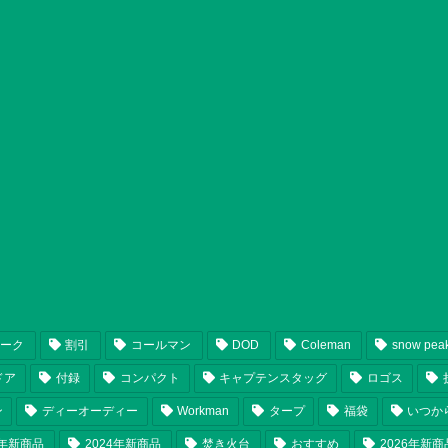
ピーク
割引
コールマン
DOD
Coleman
snow pea
ドア
付録
コンパクト
キャプテンスタッグ
ロゴス
ン
ディーオーディー
Workman
タープ
福袋
いつか
5年新商品
2024年新商品
焚き火台
おすすめ
2026年新商