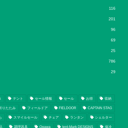
116
201
96
69
25
786
29
k
テント
セール情報
セール
お得
収納
折りたたみ
フィールドア
FIELDOOR
CAPTAIN STAG
ら
スマイルセール
チェア
ランタン
シェルター
品
調理器具
Ogawa
tent-Mark DESIGNS
保冷