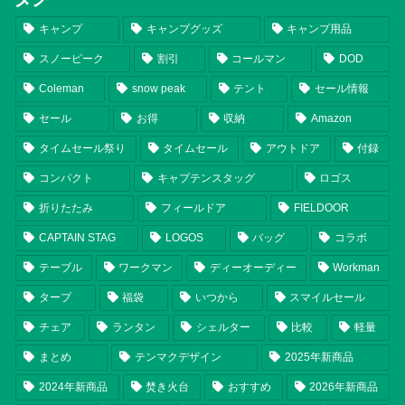
キャンプ
キャンプグッズ
キャンプ用品
スノーピーク
割引
コールマン
DOD
Coleman
snow peak
テント
セール情報
セール
お得
収納
Amazon
タイムセール祭り
タイムセール
アウトドア
付録
コンパクト
キャプテンスタッグ
ロゴス
折りたたみ
フィールドア
FIELDOOR
CAPTAIN STAG
LOGOS
バッグ
コラボ
テーブル
ワークマン
ディーオーディー
Workman
タープ
福袋
いつから
スマイルセール
チェア
ランタン
シェルター
比較
軽量
まとめ
テンマクデザイン
2025年新商品
2024年新商品
焚き火台
おすすめ
2026年新商品