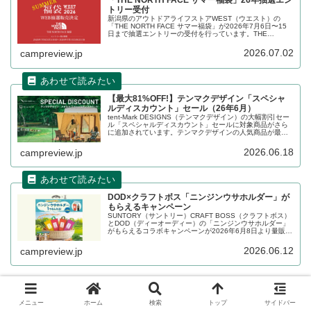
トリー受付
新潟県のアウトドアライフストアWEST（ウエスト）の
「THE NORTH FACE サマー福袋」が2026年7月6日〜15
日まで抽選エントリーの受付を行っています。THE
NORTH FACE（ザ・ノース・フェイス）の福袋が、メンズ
Mサイズ、Lサイズ、XLサイズの3サイズ販売されます。詳
2026.07.02
campreview.jp
細をレビューします。
【最大81%OFF!】テンマクデザイン「スペシャ
ルディスカウント」セール（26年6月）
tent-Mark DESIGNS（テンマクデザイン）の大幅割引セー
ル「スペシャルディスカウント」セールに対象商品がさら
に追加されています。テンマクデザインの人気商品が最大
81%割り引かれており、大変お得なセールです。詳細をレ
ビューします。...
2026.06.18
campreview.jp
DOD×クラフトボス「ニンジンウサホルダー」が
もらえるキャンペーン
SUNTORY（サントリー）CRAFT BOSS（クラフトボス）
とDOD（ディーオーディー）の「ニンジンウサホルダー」
がもらえるコラボキャンペーンが2026年6月8日より量販店
各店で開催されています。キャンペーン期間、対象商品、
購入可能店舗など、詳細をレビューします。
2026.06.12
campreview.jp
メニュー
ホーム
検索
トップ
サイドバー